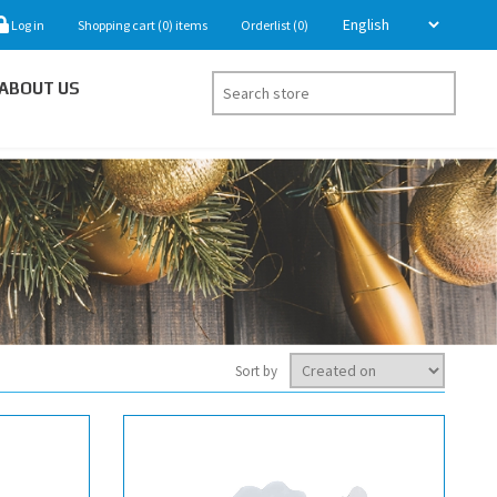
Log in
Shopping cart
(0)
items
Orderlist
(0)
ABOUT US
Sort by