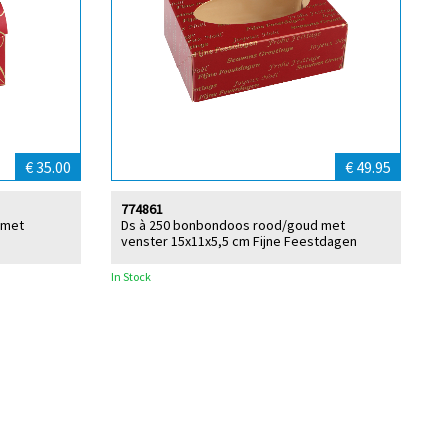
€ 35.00
€ 49.95
774861
 met
Ds à 250 bonbondoos rood/goud met
venster 15x11x5,5 cm Fijne Feestdagen
In Stock