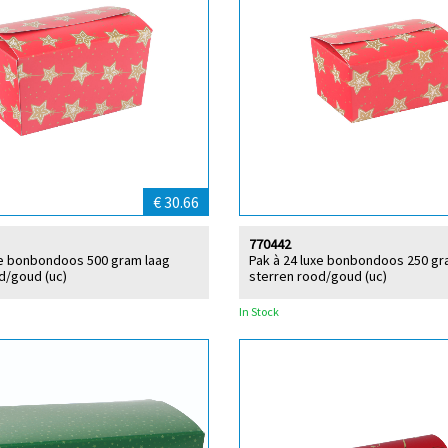
€ 30.66
770442
xe bonbondoos 500 gram laag
Pak à 24 luxe bonbondoos 250 gr
d/goud (uc)
sterren rood/goud (uc)
In Stock