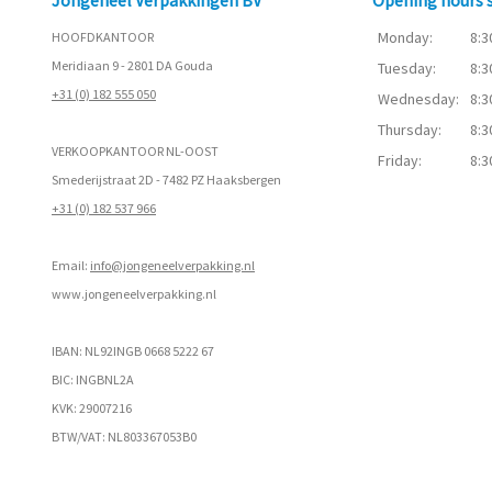
Monday:
8:3
HOOFDKANTOOR
Meridiaan 9 - 2801 DA Gouda
Tuesday:
8:3
+31 (0) 182 555 050
Wednesday:
8:3
Thursday:
8:3
VERKOOPKANTOOR NL-OOST
Friday:
8:3
Smederijstraat 2D - 7482 PZ Haaksbergen
+31 (0) 182 537 966
Email:
info@jongeneelverpakking.nl
www.
jongeneelverpakking.nl
IBAN: NL92INGB 0668 5222 67
BIC: INGBNL2A
KVK: 29007216
BTW/VAT: NL803367053B0