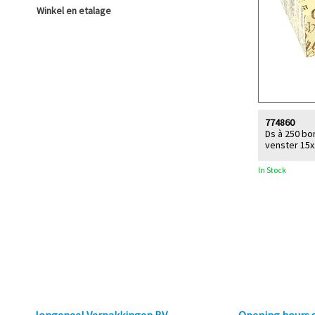
Winkel en etalage
774860
Ds à 250 b
venster 15x
In Stock
Jongeneel Verpakkingen BV
Opening hours