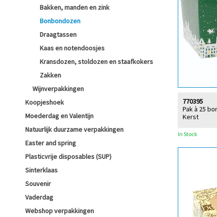
Bakken, manden en zink
Bonbondozen
Draagtassen
Kaas en notendoosjes
Kransdozen, stoldozen en staafkokers
Zakken
Wijnverpakkingen
770395
Koopjeshoek
Pak à 25 b
Moederdag en Valentijn
Kerst
Natuurlijk duurzame verpakkingen
In Stock
Easter and spring
Plasticvrije disposables (SUP)
Sinterklaas
Souvenir
Vaderdag
Webshop verpakkingen