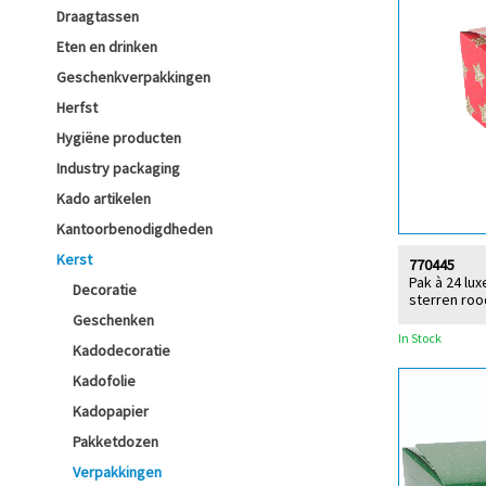
Draagtassen
Eten en drinken
Geschenkverpakkingen
Herfst
Hygiëne producten
Industry packaging
Kado artikelen
Kantoorbenodigdheden
Kerst
770445
Pak à 24 lu
Decoratie
sterren roo
Geschenken
In Stock
Kadodecoratie
Kadofolie
Kadopapier
Pakketdozen
Verpakkingen