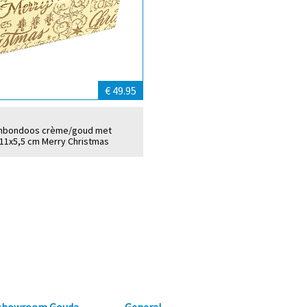
€ 49.95
onbondoos crème/goud met
11x5,5 cm Merry Christmas
 showroom Gouda
General