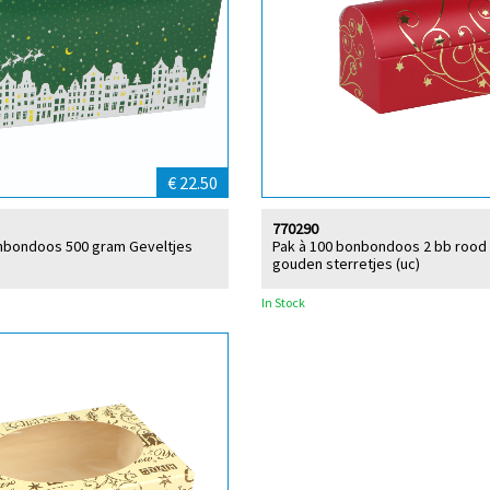
€ 22.50
770290
onbondoos 500 gram Geveltjes
Pak à 100 bonbondoos 2 bb rood
gouden sterretjes (uc)
In Stock