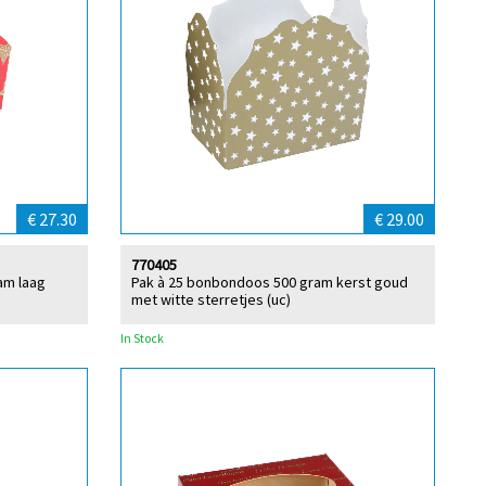
€ 27.30
€ 29.00
770405
am laag
Pak à 25 bonbondoos 500 gram kerst goud
met witte sterretjes (uc)
In Stock