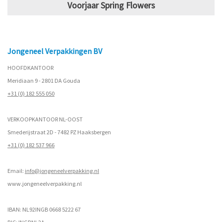
Voorjaar Spring Flowers
Jongeneel Verpakkingen BV
HOOFDKANTOOR
Meridiaan 9 - 2801 DA Gouda
+31 (0) 182 555 050
VERKOOPKANTOOR NL-OOST
Smederijstraat 2D - 7482 PZ Haaksbergen
+31 (0) 182 537 966
Email:
info@jongeneelverpakking.nl
www.
jongeneelverpakking.nl
IBAN: NL92INGB 0668 5222 67