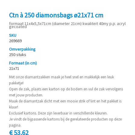
Ctn à 250 diamonsbags ø21x71 cm
formaat 11x4x5,5x71cm (diameter 21cm) kwaliteit 40my p.p. acryl
gecoated
SKU
269669
Omverpakking
250 stuks
Formaat (in cm)
21x71
Met onze diamantzakken maak je heel snel en makkelijk een leuk
pakketje!
Open de zak, plaats een karton op de bodem en vul de zak vervolgens
met jouw producten.
Maak de diamantzak dicht met een mooie strik of lint en het pakket is
klaar!
Exclusief kartons. Deze zijn leverbaar in verschillende kleuren.
Je vindt de bijpassende kartons bij de gerelateerde producten op deze
pagina.
€ 53.62