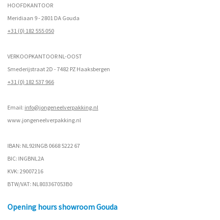
HOOFDKANTOOR
Meridiaan 9 - 2801 DA Gouda
+31 (0) 182 555 050
VERKOOPKANTOOR NL-OOST
Smederijstraat 2D - 7482 PZ Haaksbergen
+31 (0) 182 537 966
Email:
info@jongeneelverpakking.nl
www.
jongeneelverpakking.nl
IBAN: NL92INGB 0668 5222 67
BIC: INGBNL2A
KVK: 29007216
BTW/VAT: NL803367053B0
Opening hours showroom Gouda