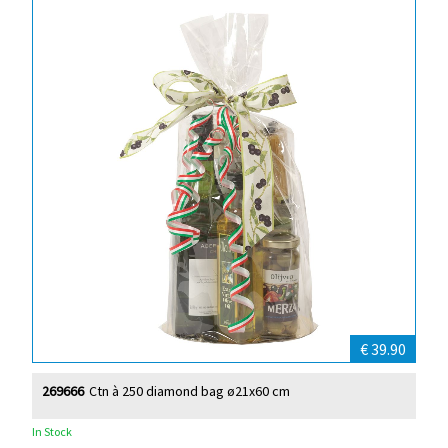
€ 39.90
269666
Ctn à 250 diamond bag ø21x60 cm
In Stock