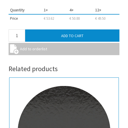
Quantity
1+
4+
12+
Price
€ 53.62
€ 50.88
€ 49.50
Related products