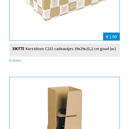
€ 1.90
390775
Kerstdoos C232 cadeautjes 39x29x23,2 cm goud (uc)
In Stock