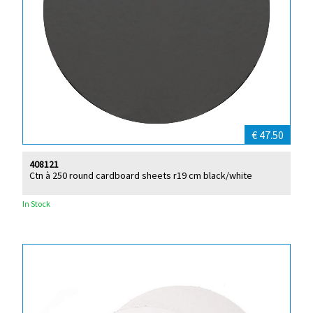
€ 47.50
408121
Ctn à 250 round cardboard sheets r19 cm black/white
In Stock