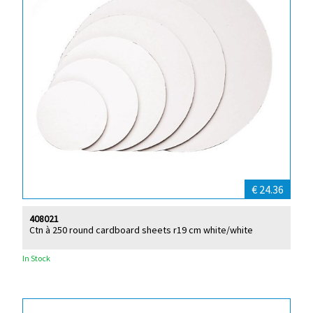
€ 24.36
408021
Ctn à 250 round cardboard sheets r19 cm white/white
In Stock