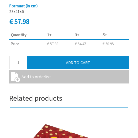
Formaat (in cm)
28x21x6
€ 57.98
Quantity
1+
3+
5+
Price
€ 57.98
€ 54.47
€ 50.95
Related products