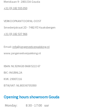
Meridiaan 9 - 2801 DA Gouda
+31 (0) 182 555 050
VERKOOPKANTOOR NL-OOST
Smederijstraat 2D - 7482 PZ Haaksbergen
+31 (0) 182 537 966
Email:
info@jongeneelverpakking.nl
www.
jongeneelverpakking.nl
IBAN: NL92INGB 0668 5222 67
BIC: INGBNL2A
KVK: 29007216
BTW/VAT: NL803367053B0
Opening hours showroom Gouda
Monday:
8:30 - 17:00
uur