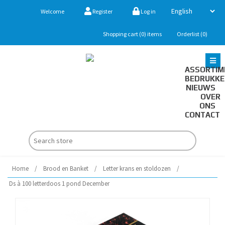
Welcome
Register
Log in
Shopping cart
(0)
items
Orderlist
(0)
ASSORTIM
BEDRUKK
NIEUWS
OVER
ONS
CONTACT
Home
/
Brood en Banket
/
Letter krans en stoldozen
/
Ds à 100 letterdoos 1 pond December