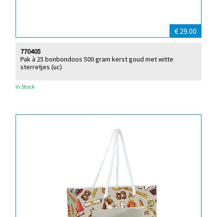
€ 29.00
770405
Pak à 25 bonbondoos 500 gram kerst goud met witte
sterretjes (uc)
In Stock