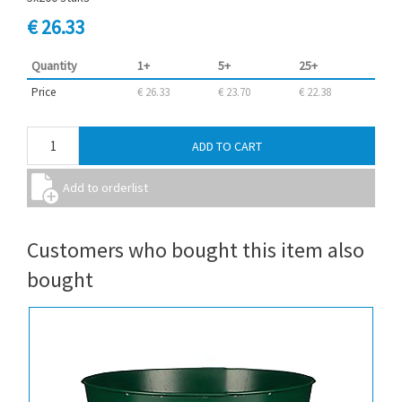
€ 26.33
Quantity
1+
5+
25+
Price
€ 26.33
€ 23.70
€ 22.38
Customers who bought this item also
bought