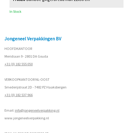
In Stock
Jongeneel Verpakkingen BV
HOOFDKANTOOR
Meridiaan 9 - 2801 DA Gouda
+31 (0) 182 555 050
VERKOOPKANTOOR NL-OOST
Smederijstraat 2D - 7482 PZ Haaksbergen
+31 (0) 182 537 966
Email:
info@jongeneelverpakking.nl
www.
jongeneelverpakking.nl