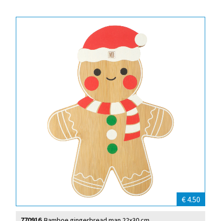
€ 4.50
770916
Bamboe gingerbread man 22x30 cm