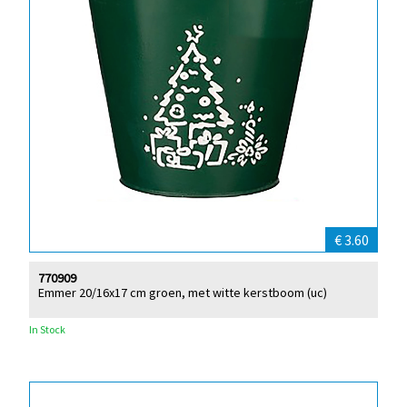
€ 3.60
770909
Emmer 20/16x17 cm groen, met witte kerstboom (uc)
In Stock