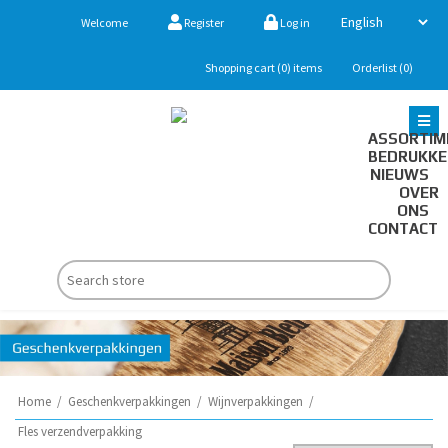
Welcome
Register
Log in
Shopping cart
(0)
items
Orderlist
(0)
ASSORTIM
BEDRUKK
NIEUWS
OVER
ONS
CONTACT
Home
/
Geschenkverpakkingen
/
Wijnverpakkingen
/
Fles verzendverpakking