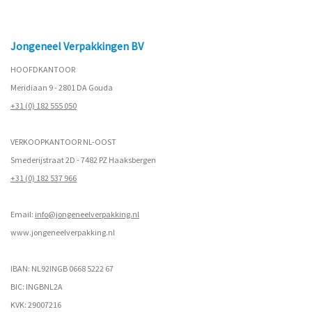
Jongeneel Verpakkingen BV
HOOFDKANTOOR
Meridiaan 9 - 2801 DA Gouda
+31 (0) 182 555 050
VERKOOPKANTOOR NL-OOST
Smederijstraat 2D - 7482 PZ Haaksbergen
+31 (0) 182 537 966
Email:
info@jongeneelverpakking.nl
www.
jongeneelverpakking.nl
IBAN: NL92INGB 0668 5222 67
BIC: INGBNL2A
KVK: 29007216