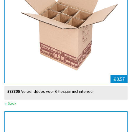
€ 3.57
383806
Verzenddoos voor 6 flessen incl interieur
In Stock