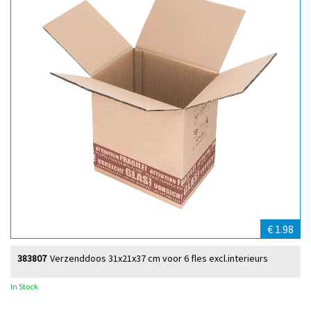
€ 1.98
383807
Verzenddoos 31x21x37 cm voor 6 fles excl.interieurs
In Stock