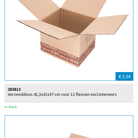
€ 3.34
383813
Verzenddoos 41,5x31x37 cm voor 12 flessen excl.interieurs
In Stock