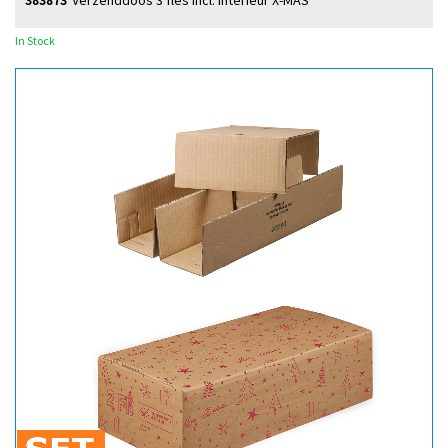
383873
Verzenddoos 3 fles incl. interieur X-MAS
In Stock