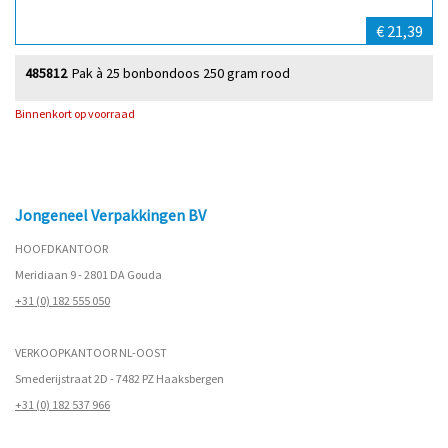
€ 21,39
485812
Pak à 25 bonbondoos 250 gram rood
Binnenkort op voorraad
Jongeneel Verpakkingen BV
HOOFDKANTOOR
Meridiaan 9 - 2801 DA Gouda
+31 (0) 182 555 050
VERKOOPKANTOOR NL-OOST
Smederijstraat 2D - 7482 PZ Haaksbergen
+31 (0) 182 537 966