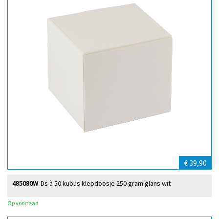
€ 39,90
485080W
Ds à 50 kubus klepdoosje 250 gram glans wit
Op voorraad