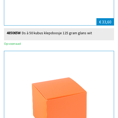
€ 33,60
485065W
Ds à 50 kubus klepdoosje 125 gram glans wit
Op voorraad