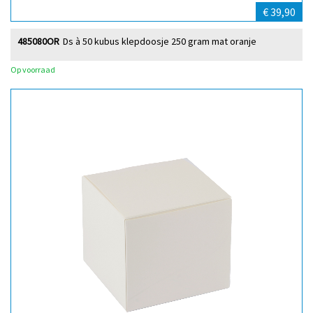
€ 39,90
485080OR
Ds à 50 kubus klepdoosje 250 gram mat oranje
Op voorraad