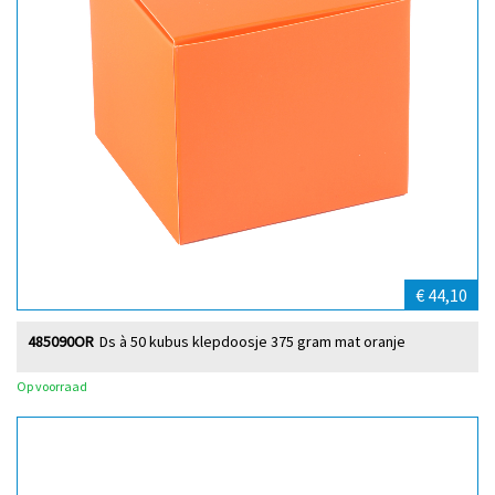
€ 44,10
485090OR
Ds à 50 kubus klepdoosje 375 gram mat oranje
Op voorraad