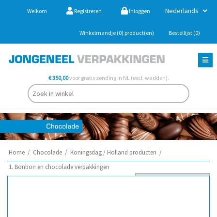
Welkom
Registreren
Inloggen
Winkelmandje
(0)
product(en)
Bestellijst
(0)
€ 350,00
voor gratis zending in NL (excl. wadden).
Home
/
Chocolade
/
Koningsdag / Holland producten
/
1. Bonbon en chocolade verpakkingen
Sorteer op