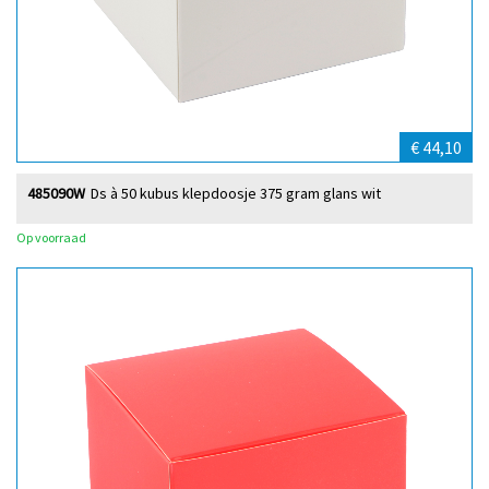
€ 44,10
485090W
Ds à 50 kubus klepdoosje 375 gram glans wit
Op voorraad