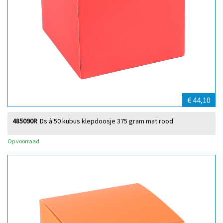
€ 44,10
485090R
Ds à 50 kubus klepdoosje 375 gram mat rood
Op voorraad