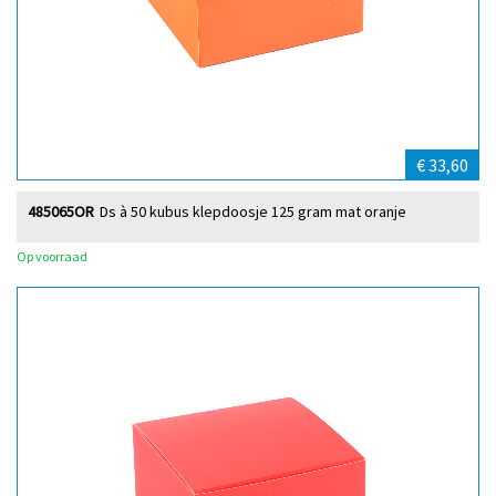
€ 33,60
485065OR
Ds à 50 kubus klepdoosje 125 gram mat oranje
Op voorraad