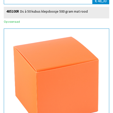
€ 48,30
485100R
Ds à 50 kubus klepdoosje 500 gram mat rood
Op voorraad