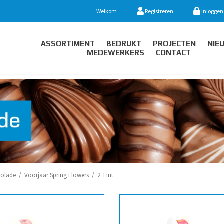
Welkom
Registreren
Inloggen
ASSORTIMENT
BEDRUKT
PROJECTEN
NIE
MEDEWERKERS
CONTACT
olade
/
Voorjaar Spring Flowers
/
2. Lint