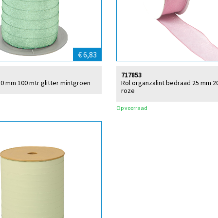
€ 6,83
717853
 10 mm 100 mtr glitter mintgroen
Rol organzalint bedraad 25 mm 2
roze
Op voorraad