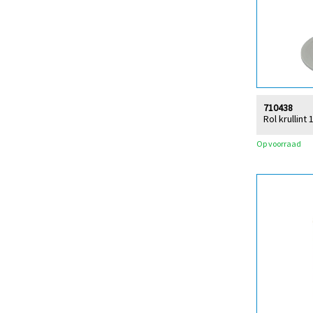
710438
Rol krullint
Op voorraad