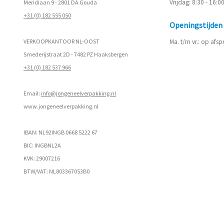
Vrijdag: 8:30 - 16:0
Meridiaan 9 - 2801 DA Gouda
+31 (0) 182 555 050
Openingstijde
VERKOOPKANTOOR NL-OOST
Ma. t/m vr.: op afs
Smederijstraat 2D - 7482 PZ Haaksbergen
+31 (0) 182 537 966
Email:
info@jongeneelverpakking.nl
www.
jongeneelverpakking.nl
IBAN: NL92INGB 0668 5222 67
BIC: INGBNL2A
KVK: 29007216
BTW/VAT: NL803367053B0