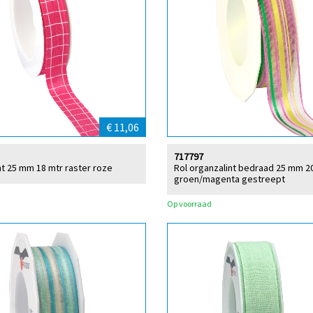
€ 11,06
717797
int 25 mm 18 mtr raster roze
Rol organzalint bedraad 25 mm 2
groen/magenta gestreept
Op voorraad