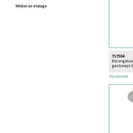
Winkel en etalage
717504
Rol organza
gestreept (
Op voorraad