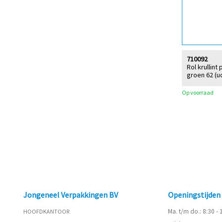
710092
Rol krullin
groen 62 (u
Op voorraad
Jongeneel Verpakkingen BV
Openingstijde
Ma. t/m do.: 8:30 -
HOOFDKANTOOR