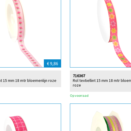
€ 9,86
716367
int 15 mm 18 mtr bloemenlijn roze
Rol textiellint 15 mm 18 mtr blo
roze
Op voorraad