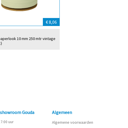
€ 8,06
t paperlook 10 mm 250 mtr vintage
c)
n showroom Gouda
Algemeen
 17:00 uur
Algemene voorwaarden