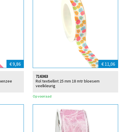
€ 9,86
€ 11,06
716363
emenzee
Rol textiellint 25 mm 18 mtr bloesem
veelkleurig
Op voorraad