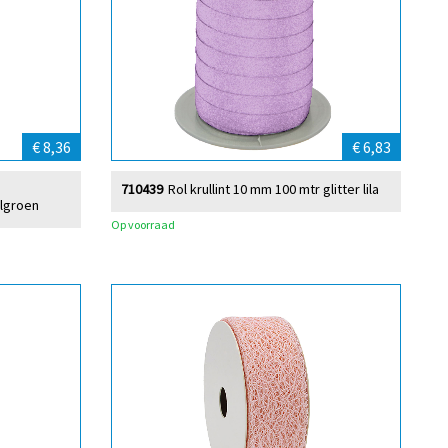
€ 8,36
€ 6,83
710439
Rol krullint 10 mm 100 mtr glitter lila
elgroen
Op voorraad