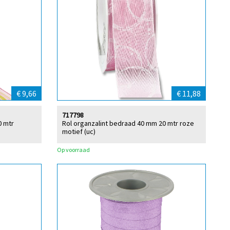
€ 9,66
€ 11,88
717798
0 mtr
Rol organzalint bedraad 40 mm 20 mtr roze
motief (uc)
Op voorraad