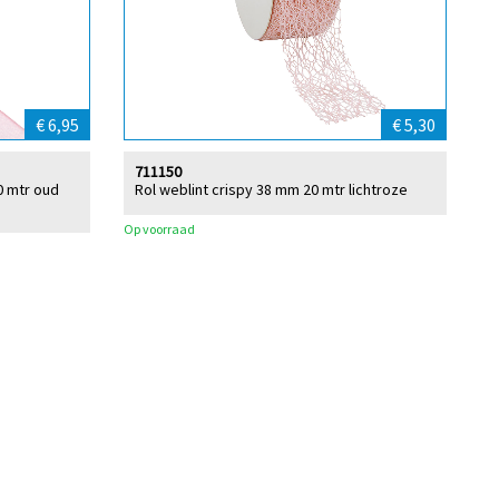
€ 6,95
€ 5,30
711150
0 mtr oud
Rol weblint crispy 38 mm 20 mtr lichtroze
Op voorraad