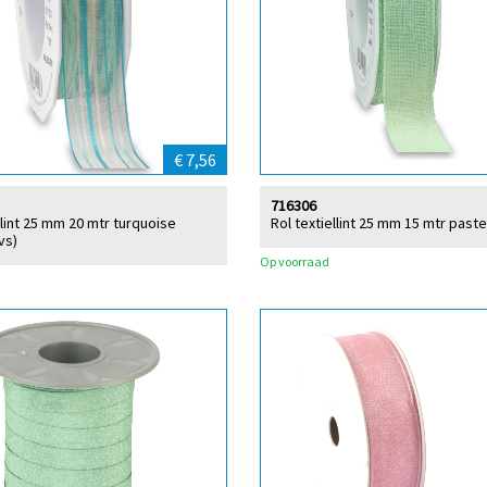
€ 7,56
716306
lint 25 mm 20 mtr turquoise
Rol textiellint 25 mm 15 mtr past
vs)
Op voorraad