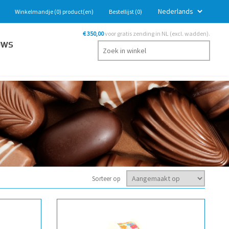
Winkelmandje
(0)
product(en)
Bestellijst
(0)
€ 350,00
voor gratis zending in NL (excl. wadden).
UWS
Sorteer op