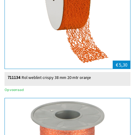
€ 5,30
711134
Rol weblint crispy 38 mm 20 mtr oranje
Op voorraad