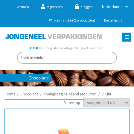
Welkom
Registreren
Inloggen
Winkelmandje
(0)
product(en)
Bestellijst
(0)
€ 350,00
voor gratis zending in NL (excl. wadden).
Home
/
Chocolade
/
Koningsdag / Holland producten
/
2. Lint
Sorteer op