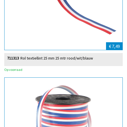
€ 7,49
711313
Rol textiellint 25 mm 25 mtr rood/wit/blauw
Op voorraad