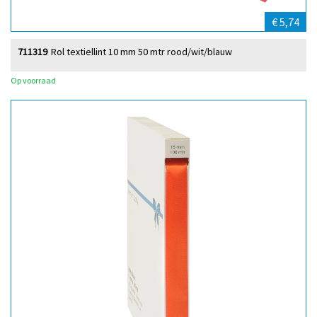
€ 5,74
711319
Rol textiellint 10 mm 50 mtr rood/wit/blauw
Op voorraad