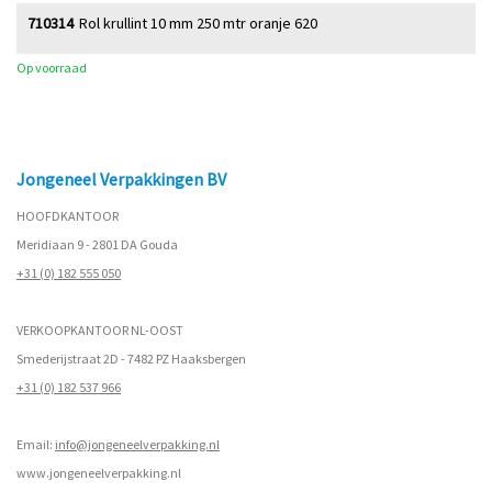
710314
Rol krullint 10 mm 250 mtr oranje 620
Op voorraad
Jongeneel Verpakkingen BV
HOOFDKANTOOR
Meridiaan 9 - 2801 DA Gouda
+31 (0) 182 555 050
VERKOOPKANTOOR NL-OOST
Smederijstraat 2D - 7482 PZ Haaksbergen
+31 (0) 182 537 966
Email:
info@jongeneelverpakking.nl
www.
jongeneelverpakking.nl