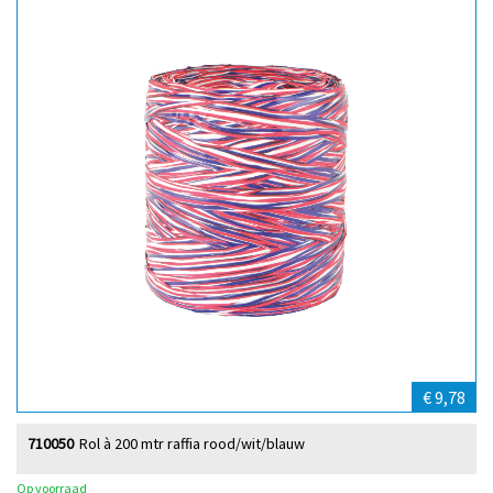
€ 9,78
710050
Rol à 200 mtr raffia rood/wit/blauw
Op voorraad