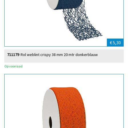
€ 5,30
711179
Rol weblint crispy 38 mm 20 mtr donkerblauw
Op voorraad