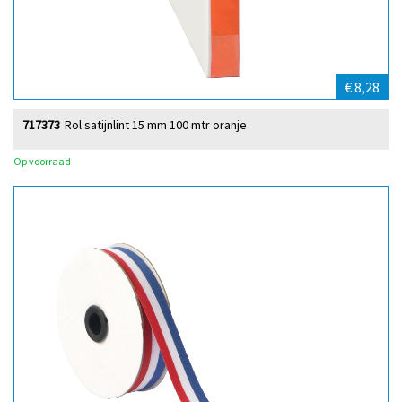
€ 8,28
717373
Rol satijnlint 15 mm 100 mtr oranje
Op voorraad