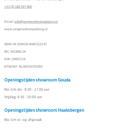
+31 (0) 182 537 966
Email:
info@jongeneelverpakking.nl
www.
jongeneelverpakking.nl
IBAN: NL92INGB 0668 5222 67
BIC: INGBNL2A
KVK: 29007216
BTW/VAT: NL803367053B0
Openingstijden showroom Gouda
Ma. t/m do.: 8:30 - 17:00 uur
Vrijdag: 8:30 - 16:00 uur
Openingstijden showroom Haaksbergen
Ma. t/m vr.: op afspraak