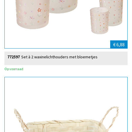
€ 6,88
772597
Set à 2 waxinelichthouders met bloemetjes
Op voorraad