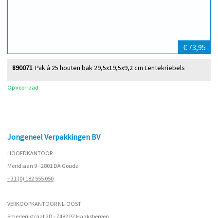
€ 73,95
890071
Pak à 25 houten bak 29,5x19,5x9,2 cm Lentekriebels
Op voorraad
Jongeneel Verpakkingen BV
HOOFDKANTOOR
Meridiaan 9 - 2801 DA Gouda
+31 (0) 182 555 050
VERKOOPKANTOOR NL-OOST
Smederijstraat 2D - 7482 PZ Haaksbergen