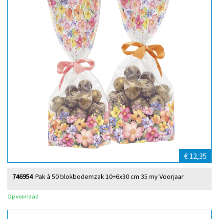
€ 12,35
746954
Pak à 50 blokbodemzak 10+6x30 cm 35 my Voorjaar
Op voorraad