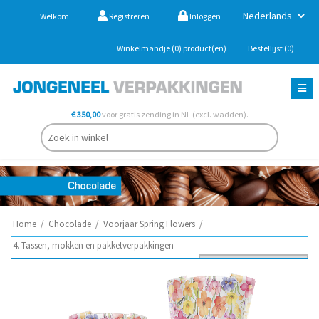
Welkom
Registreren
Inloggen
Winkelmandje
(0)
product(en)
Bestellijst
(0)
€ 350,00
voor gratis zending in NL (excl. wadden).
Home
/
Chocolade
/
Voorjaar Spring Flowers
/
4. Tassen, mokken en pakketverpakkingen
Sorteer op