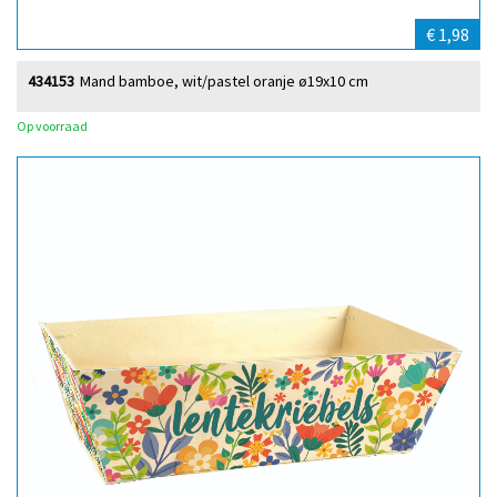
€ 1,98
434153
Mand bamboe, wit/pastel oranje ø19x10 cm
Op voorraad