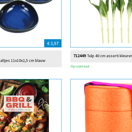
€ 3,97
712449
Tulp 40 cm assorti kleure
aaltjes 11x10x2,5 cm blauw
Op voorraad