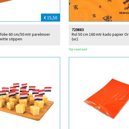
€ 15,50
729883
folie 60 cm/50 mtr parelmoer
Rol 50 cm 160 mtr kado papier O
witte stippen
(uc)
Op voorraad