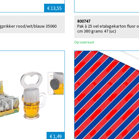
€ 13,55
800747
agprikker rood/wit/blauw 35060
Pak à 25 vel etalagekarton fluor 
cm 380 grams 47 (uc)
Op voorraad
€ 1,49