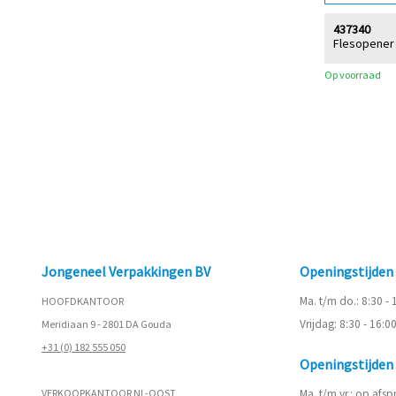
437340
Flesopener
Op voorraad
Jongeneel Verpakkingen BV
Openingstijde
Ma. t/m do.: 8:30 -
HOOFDKANTOOR
Vrijdag: 8:30 - 16:0
Meridiaan 9 - 2801 DA Gouda
+31 (0) 182 555 050
Openingstijde
VERKOOPKANTOOR NL-OOST
Ma. t/m vr.: op afs