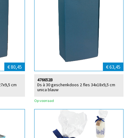
€ 80,45
€ 63,45
476652B
27x9,5 cm
Ds à 30 geschenkdoos 2 fles 34x18x9,5 cm
unica blauw
Op voorraad