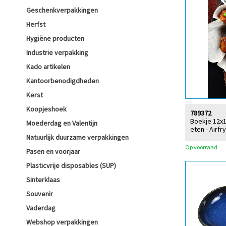
Geschenkverpakkingen
Herfst
Hygiëne producten
Industrie verpakking
Kado artikelen
Kantoorbenodigdheden
Kerst
Koopjeshoek
789372
Boekje 12x
Moederdag en Valentijn
eten - Airf
Natuurlijk duurzame verpakkingen
Op voorraad
Pasen en voorjaar
Plasticvrije disposables (SUP)
Sinterklaas
Souvenir
Vaderdag
Webshop verpakkingen