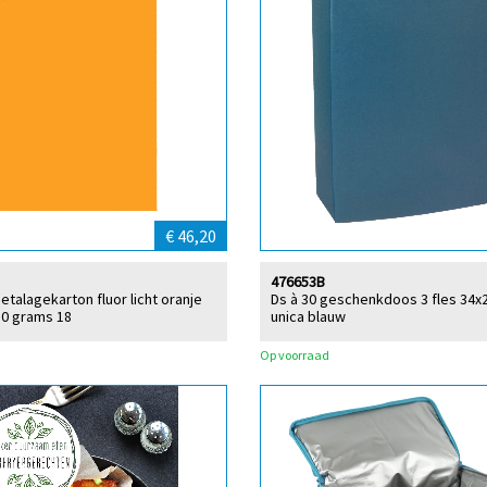
€ 46,20
476653B
 etalagekarton fluor licht oranje
Ds à 30 geschenkdoos 3 fles 34x
80 grams 18
unica blauw
Op voorraad