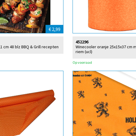
€ 2,99
452296
1 cm 48 blz BBQ & Grill recepten
Winecooler oranje 25x15x37 cm 
riem (ucl)
Op voorraad