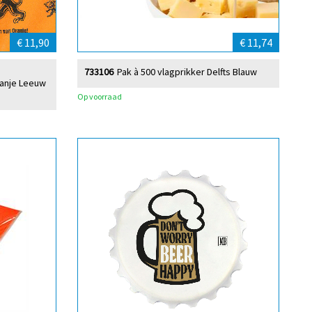
€ 11,90
€ 11,74
733106
Pak à 500 vlagprikker Delfts Blauw
ranje Leeuw
Op voorraad