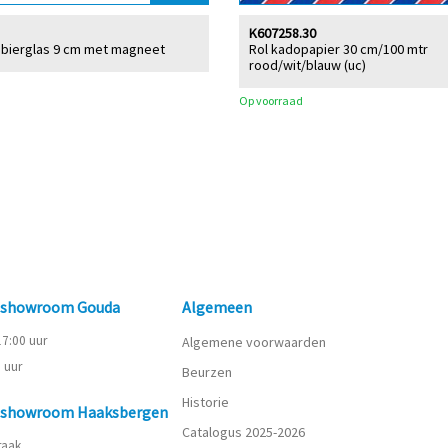
K607258.30
 bierglas 9 cm met magneet
Rol kadopapier 30 cm/100 mtr
rood/wit/blauw (uc)
Op voorraad
n showroom Gouda
Algemeen
 17:00 uur
Algemene voorwaarden
0 uur
Beurzen
Historie
n showroom Haaksbergen
Catalogus 2025-2026
praak