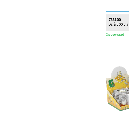
733100
Ds à 500 vl
Op voorraad