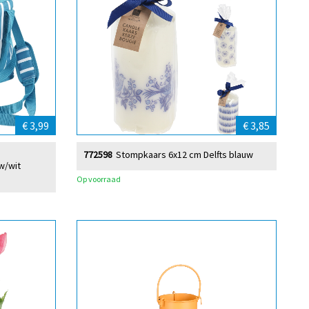
€ 3,99
€ 3,85
772598
Stompkaars 6x12 cm Delfts blauw
w/wit
Op voorraad