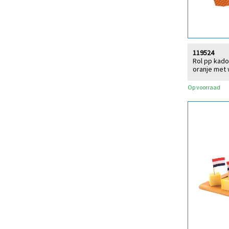
119524
Rol pp kado
oranje met 
Op voorraad