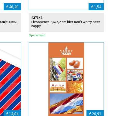
€ 46,20
€ 1,54
437342
oranje 48x68
Flesopener 7,6x2,2 cm bier Don't worry beer
happy
Op voorraad
€ 14,04
€ 26,91