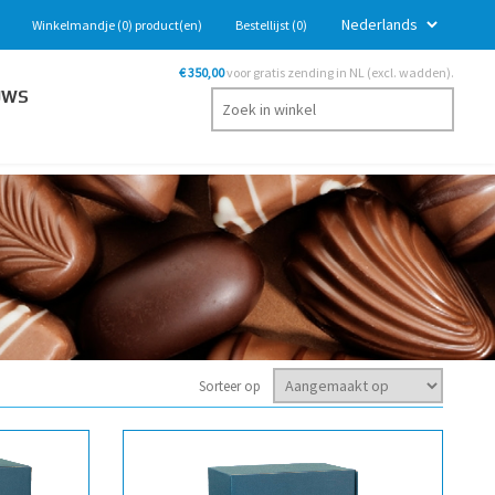
Winkelmandje
(0)
product(en)
Bestellijst
(0)
€ 350,00
voor gratis zending in NL (excl. wadden).
UWS
Sorteer op