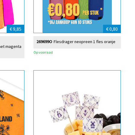
€ 9,85
€ 0,80
269699O
Flesdrager neopreen 1 fles oranje
met magenta
Op voorraad