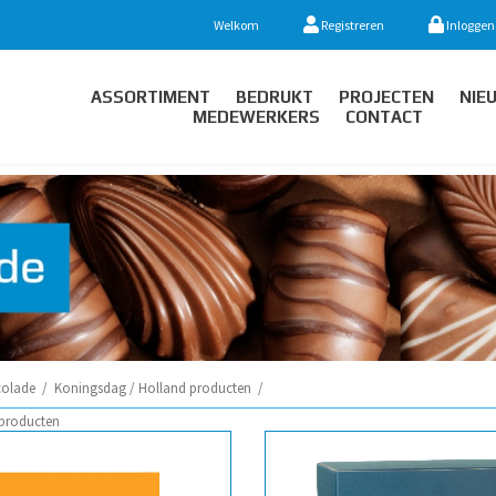
Welkom
Registreren
Inloggen
ASSORTIMENT
BEDRUKT
PROJECTEN
NIE
MEDEWERKERS
CONTACT
olade
/
Koningsdag / Holland producten
/
 producten