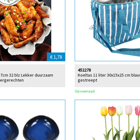
€ 1,78
452278
17cm 32 blz Lekker duurzaam
Koeltas 11 liter 30x15x25 cm blau
ryergerechten
gestreept
Op voorraad