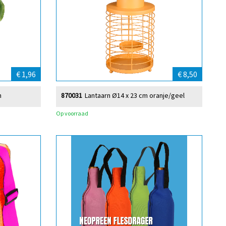
€ 1,96
€ 8,50
n
870031
Lantaarn Ø14 x 23 cm oranje/geel
Op voorraad