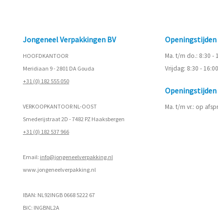
Jongeneel Verpakkingen BV
Openingstijde
Ma. t/m do.: 8:30 -
HOOFDKANTOOR
Vrijdag: 8:30 - 16:0
Meridiaan 9 - 2801 DA Gouda
+31 (0) 182 555 050
Openingstijde
VERKOOPKANTOOR NL-OOST
Ma. t/m vr.: op afs
Smederijstraat 2D - 7482 PZ Haaksbergen
+31 (0) 182 537 966
Email:
info@jongeneelverpakking.nl
www.
jongeneelverpakking.nl
IBAN: NL92INGB 0668 5222 67
BIC: INGBNL2A