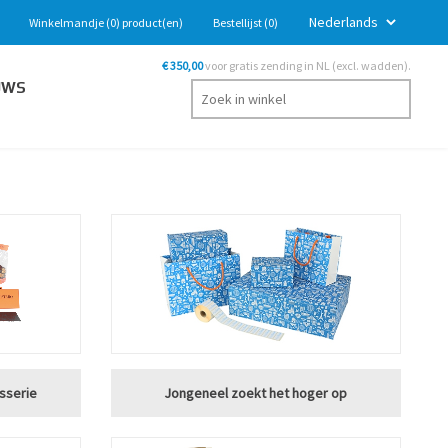
Winkelmandje
(0)
product(en)
Bestellijst
(0)
€ 350,00
voor gratis zending in NL (excl. wadden).
UWS
isserie
Jongeneel zoekt het hoger op