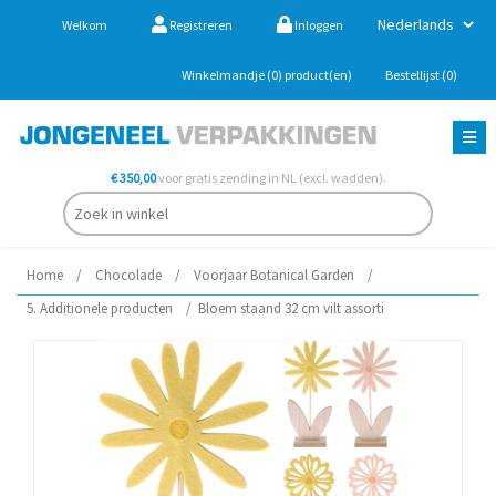
Welkom
Registreren
Inloggen
Winkelmandje
(0)
product(en)
Bestellijst
(0)
€ 350,00
voor gratis zending in NL (excl. wadden).
Home
/
Chocolade
/
Voorjaar Botanical Garden
/
5. Additionele producten
/
Bloem staand 32 cm vilt assorti