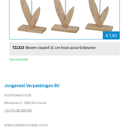
€ 7,83
721323
Bloem staand 31 cm hout assorti kleuren
Op voorraad
Jongeneel Verpakkingen BV
HOOFDKANTOOR
Meridiaan 9 - 2801 DA Gouda
+31 (0) 182 555 050
VERKOOPKANTOOR NL-OOST