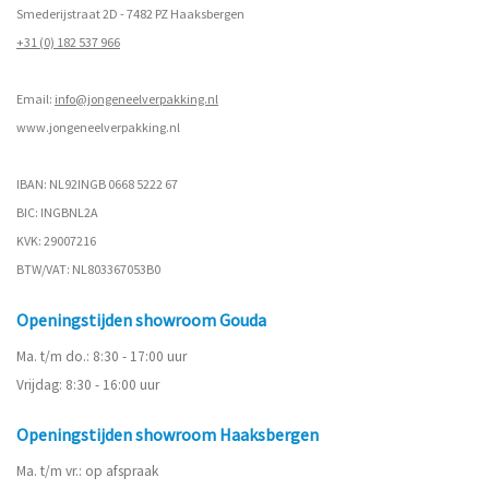
Smederijstraat 2D - 7482 PZ Haaksbergen
+31 (0) 182 537 966
Email:
info@jongeneelverpakking.nl
www.
jongeneelverpakking.nl
IBAN: NL92INGB 0668 5222 67
BIC: INGBNL2A
KVK: 29007216
BTW/VAT: NL803367053B0
Openingstijden showroom Gouda
Ma. t/m do.: 8:30 - 17:00 uur
Vrijdag: 8:30 - 16:00 uur
Openingstijden showroom Haaksbergen
Ma. t/m vr.: op afspraak