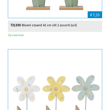
€ 7,15
721330
Bloem staand 42 cm vilt 2 assorti (ucl)
Op voorraad