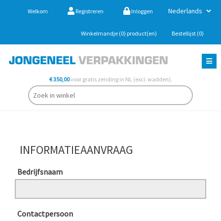
Welkom
Registreren
Inloggen
Winkelmandje
(0)
product(en)
Bestellijst
(0)
€ 350,00
voor gratis zending in NL (excl. wadden).
INFORMATIEAANVRAAG
Bedrijfsnaam
Contactpersoon