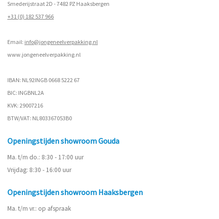
Smederijstraat 2D - 7482 PZ Haaksbergen
+31 (0) 182 537 966
Email:
info@jongeneelverpakking.nl
www.
jongeneelverpakking.nl
IBAN: NL92INGB 0668 5222 67
BIC: INGBNL2A
KVK: 29007216
BTW/VAT: NL803367053B0
Openingstijden showroom Gouda
Ma. t/m do.: 8:30 - 17:00 uur
Vrijdag: 8:30 - 16:00 uur
Openingstijden showroom Haaksbergen
Ma. t/m vr.: op afspraak