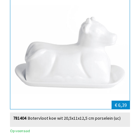
€ 6,39
781404
Botervloot koe wit 20,5x11x12,5 cm porselein (uc)
Op voorraad