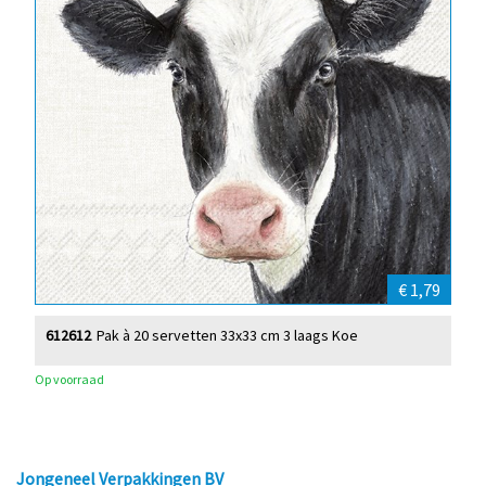
€ 1,79
612612
Pak à 20 servetten 33x33 cm 3 laags Koe
Op voorraad
Jongeneel Verpakkingen BV