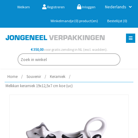
Welkom
Registreren
Inloggen
Winkelmandje
(0)
product(en)
Bestellijst
(0)
€ 350,00
voor gratis zending in NL (excl. wadden).
Home
/
Souvenir
/
Keramiek
/
Melkkan keramiek 19x12,5x7 cm koe (uc)