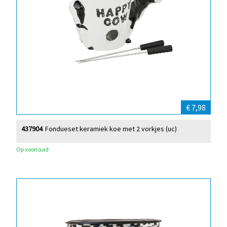
€ 7,98
437904
Fondueset keramiek koe met 2 vorkjes (uc)
Op voorraad