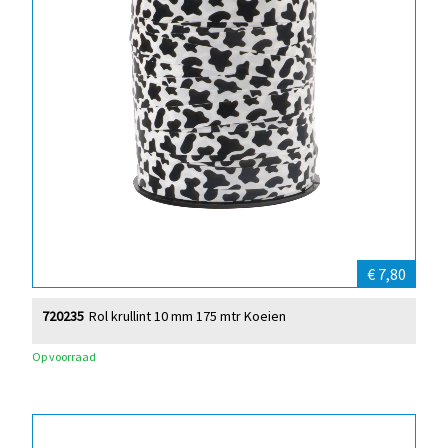
€ 7,80
720235
Rol krullint 10 mm 175 mtr Koeien
Op voorraad