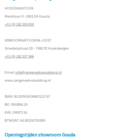
HOOFDKANTOOR
Meridiaan 9 - 2801 DA Gouda
+31 (0) 182 555 050
VERKOOPKANTOOR NL-OOST
Smederijstraat 2D - 7482 PZ Haaksbergen
+31 (0) 182 537 966
Email:
info@jongeneelverpakking.nl
www.
jongeneelverpakking.nl
IBAN: NL92INGB 0668 5222 67
BIC: INGBNL2A
KVK: 29007216
BTW/VAT: NL803367053B0
Openingstijden showroom Gouda