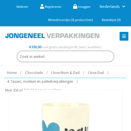
Welkom
Registreren
Inloggen
Winkelmandje
(0)
product(en)
Bestellijst
(0)
€ 350,00
voor gratis zending in NL (excl. wadden).
Home
/
Chocolade
/
I love Mom & Dad
/
I love Dad
/
4. Tassen, mokken en pakketverpakkingen
/
Mok 350 ml 8,5x10,1 cm I Love Papa