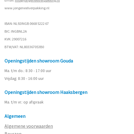
Email:
info@jongeneelverpakking.nl
www.
jongeneelverpakking.nl
IBAN: NL92INGB 0668 5222 67
BIC: INGBNL2A
KVK: 29007216
BTW/VAT: NL803367053B0
Openingstijden showroom Gouda
Ma. t/m do.: 8:30 - 17:00 uur
Vrijdag: 8:30 - 16:00 uur
Openingstijden showroom Haaksbergen
Ma. t/m vr.: op afspraak
Algemeen
Algemene voorwaarden
Beurzen