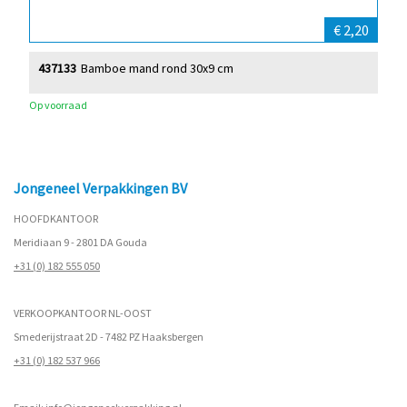
€ 2,20
437133
Bamboe mand rond 30x9 cm
Op voorraad
Jongeneel Verpakkingen BV
HOOFDKANTOOR
Meridiaan 9 - 2801 DA Gouda
+31 (0) 182 555 050
VERKOOPKANTOOR NL-OOST
Smederijstraat 2D - 7482 PZ Haaksbergen
+31 (0) 182 537 966