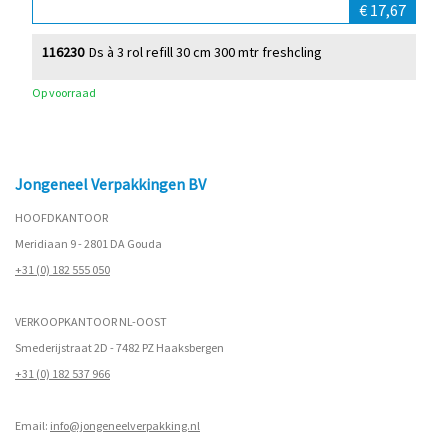
€ 17,67
116230
Ds à 3 rol refill 30 cm 300 mtr freshcling
Op voorraad
Jongeneel Verpakkingen BV
HOOFDKANTOOR
Meridiaan 9 - 2801 DA Gouda
+31 (0) 182 555 050
VERKOOPKANTOOR NL-OOST
Smederijstraat 2D - 7482 PZ Haaksbergen
+31 (0) 182 537 966
Email:
info@jongeneelverpakking.nl