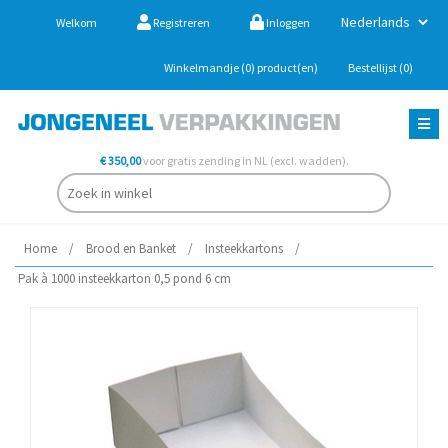
Welkom
Registreren
Inloggen
Winkelmandje
(0)
product(en)
Bestellijst
(0)
€ 350,00
voor gratis zending in NL (excl. wadden).
Home
/
Brood en Banket
/
Insteekkartons
/
Pak à 1000 insteekkarton 0,5 pond 6 cm