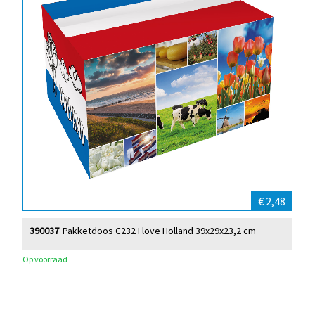
€ 2,48
390037
Pakketdoos C232 I love Holland 39x29x23,2 cm
Op voorraad