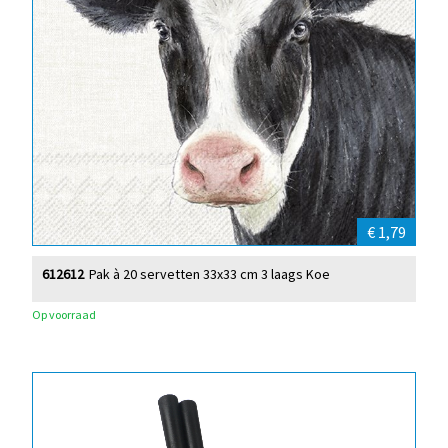
€ 1,79
612612
Pak à 20 servetten 33x33 cm 3 laags Koe
Op voorraad