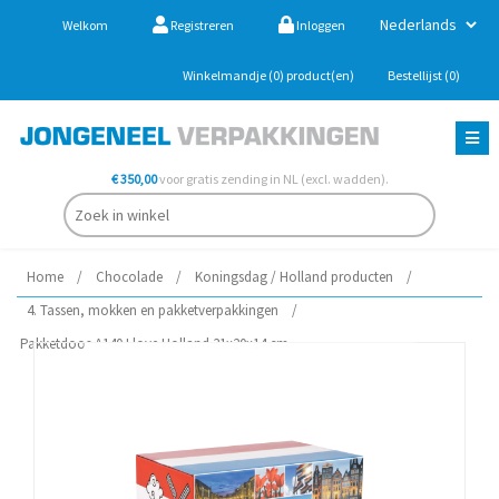
Welkom
Registreren
Inloggen
Winkelmandje
(0)
product(en)
Bestellijst
(0)
€ 350,00
voor gratis zending in NL (excl. wadden).
Home
/
Chocolade
/
Koningsdag / Holland producten
/
4. Tassen, mokken en pakketverpakkingen
/
Pakketdoos A140 I love Holland 31x20x14 cm