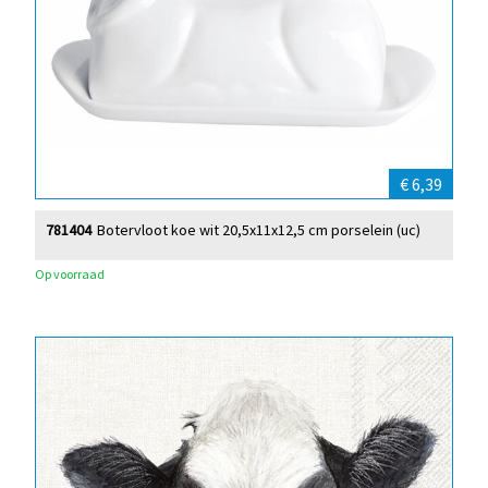
€ 6,39
781404
Botervloot koe wit 20,5x11x12,5 cm porselein (uc)
Op voorraad