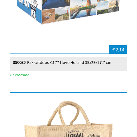
€ 2,14
390035
Pakketdoos C177 I love Holland 39x29x17,7 cm
Op voorraad