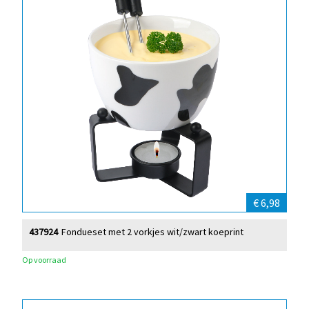
€ 6,98
437924
Fondueset met 2 vorkjes wit/zwart koeprint
Op voorraad