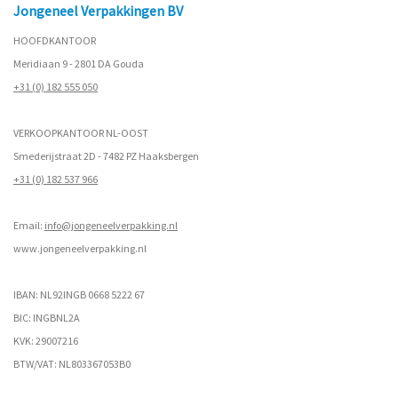
Jongeneel Verpakkingen BV
HOOFDKANTOOR
Meridiaan 9 - 2801 DA Gouda
+31 (0) 182 555 050
VERKOOPKANTOOR NL-OOST
Smederijstraat 2D - 7482 PZ Haaksbergen
+31 (0) 182 537 966
Email:
info@jongeneelverpakking.nl
www.
jongeneelverpakking.nl
IBAN: NL92INGB 0668 5222 67
BIC: INGBNL2A
KVK: 29007216
BTW/VAT: NL803367053B0