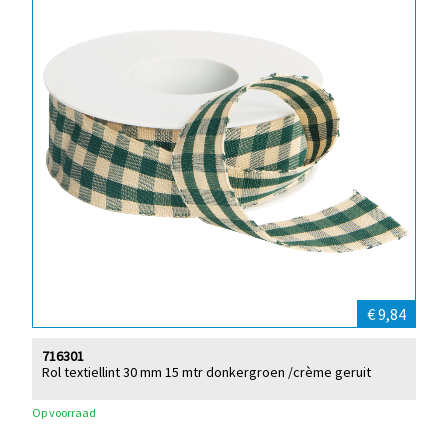
€ 9,84
716301
Rol textiellint 30 mm 15 mtr donkergroen /crème geruit
Op voorraad