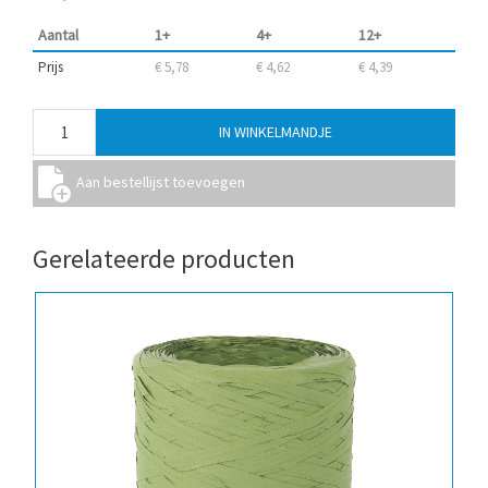
Aantal
1+
4+
12+
Prijs
€ 5,78
€ 4,62
€ 4,39
Gerelateerde producten