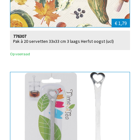
€ 1,79
776307
Pak à 20 servetten 33x33 cm 3 laags Herfst oogst (ucl)
Op voorraad