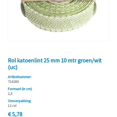
Rol katoenlint 25 mm 10 mtr groen/wit
(uc)
Artikelnummer:
716280
Formaat (in cm)
2,5
Omverpakking
12 rol
€ 5,78