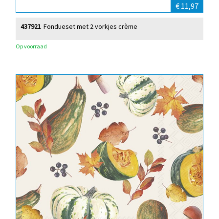
€ 11,97
437921
Fondueset met 2 vorkjes crème
Op voorraad