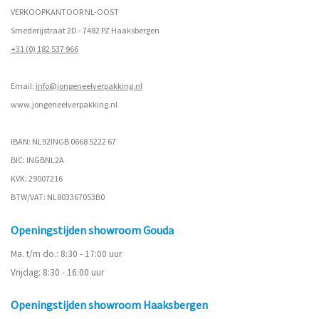
VERKOOPKANTOOR NL-OOST
Smederijstraat 2D - 7482 PZ Haaksbergen
+31 (0) 182 537 966
Email:
info@jongeneelverpakking.nl
www.
jongeneelverpakking.nl
IBAN: NL92INGB 0668 5222 67
BIC: INGBNL2A
KVK: 29007216
BTW/VAT: NL803367053B0
Openingstijden showroom Gouda
Ma. t/m do.: 8:30 - 17:00 uur
Vrijdag: 8:30 - 16:00 uur
Openingstijden showroom Haaksbergen