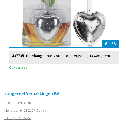
€ 1,65
437735
Theehanger hartvorm, roestvrijstaal, 14x4x1,7 cm
Op voorraad
Jongeneel Verpakkingen BV
HOOFDKANTOOR
Meridiaan 9 - 2801 DA Gouda
+31 (0) 182 555 050