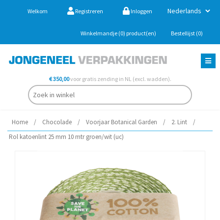
Welkom
Registreren
Inloggen
Winkelmandje
(0)
product(en)
Bestellijst
(0)
€ 350,00
voor gratis zending in NL (excl. wadden).
Home
/
Chocolade
/
Voorjaar Botanical Garden
/
2. Lint
/
Rol katoenlint 25 mm 10 mtr groen/wit (uc)