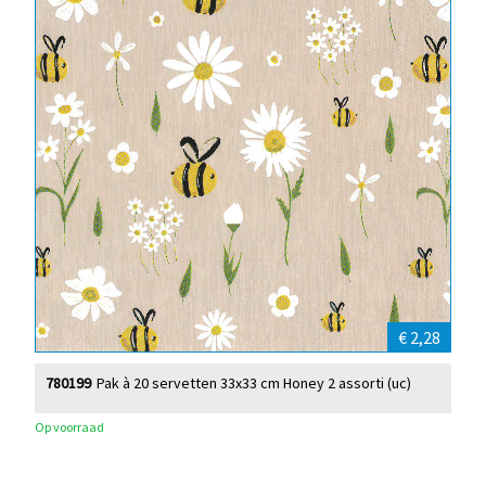
€ 2,28
780199
Pak à 20 servetten 33x33 cm Honey 2 assorti (uc)
Op voorraad