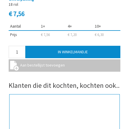
18 rol
€ 7,56
Aantal
1+
4+
10+
Prijs
€ 7,56
€ 7,20
€ 6,30
Klanten die dit kochten, kochten ook..