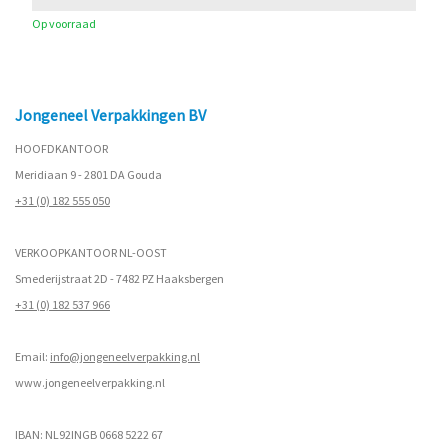
Op voorraad
Jongeneel Verpakkingen BV
HOOFDKANTOOR
Meridiaan 9 - 2801 DA Gouda
+31 (0) 182 555 050
VERKOOPKANTOOR NL-OOST
Smederijstraat 2D - 7482 PZ Haaksbergen
+31 (0) 182 537 966
Email:
info@jongeneelverpakking.nl
www.
jongeneelverpakking.nl
IBAN: NL92INGB 0668 5222 67