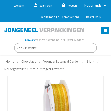
Welkom
Registreren
Inloggen
Winkelmandje
(0)
product(en)
Bestellijst
(0)
€ 350,00
voor gratis zending in NL (excl. wadden).
Home
/
Chocolade
/
Voorjaar Botanical Garden
/
2. Lint
/
Rol organzalint 25 mm 20 mtr geel gestreept