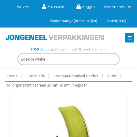
Welkom
Registreren
Inloggen
Winkelmandje
(0)
product(en)
Bestellijst
(0)
€ 350,00
voor gratis zending in NL (excl. wadden).
Home
/
Chocolade
/
Voorjaar Botanical Garden
/
2. Lint
/
Rol organzalint bedraad 25 mm 20 mtr limegroen