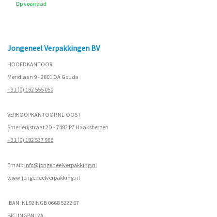
Op voorraad
Jongeneel Verpakkingen BV
HOOFDKANTOOR
Meridiaan 9 - 2801 DA Gouda
+31 (0) 182 555 050
VERKOOPKANTOOR NL-OOST
Smederijstraat 2D - 7482 PZ Haaksbergen
+31 (0) 182 537 966
Email:
info@jongeneelverpakking.nl
www.
jongeneelverpakking.nl
IBAN: NL92INGB 0668 5222 67
BIC: INGBNL2A