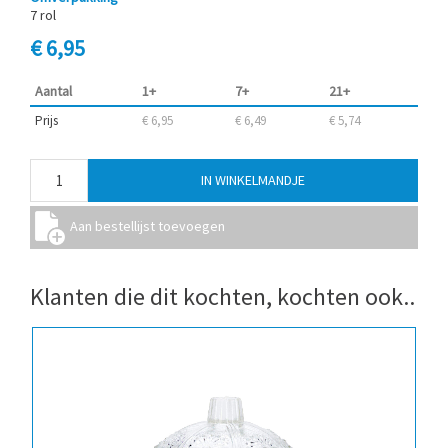
7 rol
€ 6,95
Aantal
1+
7+
21+
Prijs
€ 6,95
€ 6,49
€ 5,74
Klanten die dit kochten, kochten ook..