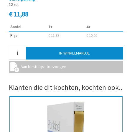
12 rol
€ 11,88
Aantal
1+
4+
Prijs
€ 11,88
€ 10,56
Klanten die dit kochten, kochten ook..