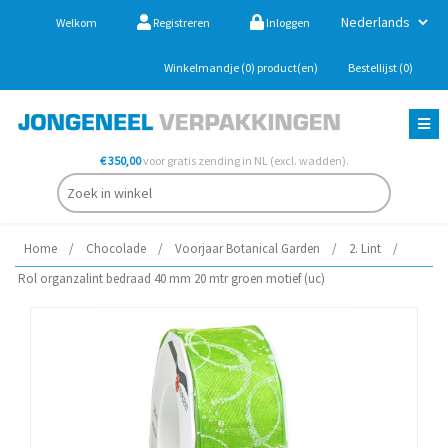
Welkom
Registreren
Inloggen
Winkelmandje
(0)
product(en)
Bestellijst
(0)
€ 350,00
voor gratis zending in NL (excl. wadden).
Home
/
Chocolade
/
Voorjaar Botanical Garden
/
2. Lint
/
Rol organzalint bedraad 40 mm 20 mtr groen motief (uc)