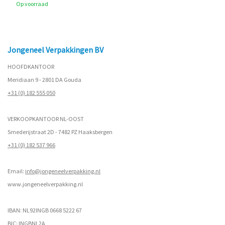
Op voorraad
Jongeneel Verpakkingen BV
HOOFDKANTOOR
Meridiaan 9 - 2801 DA Gouda
+31 (0) 182 555 050
VERKOOPKANTOOR NL-OOST
Smederijstraat 2D - 7482 PZ Haaksbergen
+31 (0) 182 537 966
Email:
info@jongeneelverpakking.nl
www.
jongeneelverpakking.nl
IBAN: NL92INGB 0668 5222 67
BIC: INGBNL2A