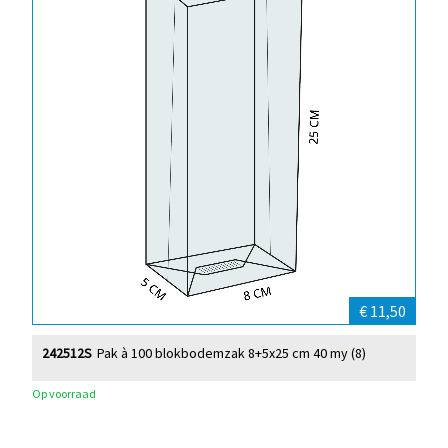
€ 11,50
242512S
Pak à 100 blokbodemzak 8+5x25 cm 40 my (8)
Op voorraad