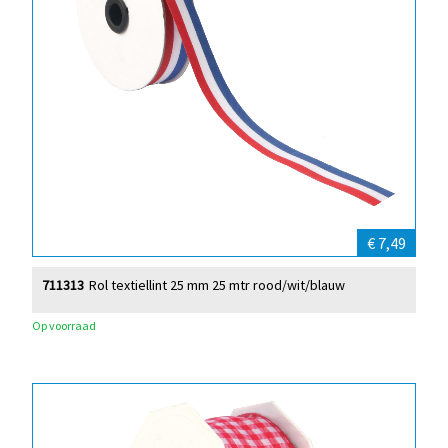
€ 7,49
711313
Rol textiellint 25 mm 25 mtr rood/wit/blauw
Op voorraad