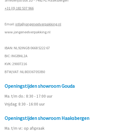
Smederijstraat 2D - 7482 PZ Haaksbergen
+31 (0) 182 537 966
Email:
info@jongeneelverpakking.nl
www.
jongeneelverpakking.nl
IBAN: NL92INGB 0668 5222 67
BIC: INGBNL2A
KVK: 29007216
BTW/VAT: NL803367053B0
Openingstijden showroom Gouda
Ma. t/m do.: 8:30 - 17:00 uur
Vrijdag: 8:30 - 16:00 uur
Openingstijden showroom Haaksbergen
Ma. t/m vr.: op afspraak