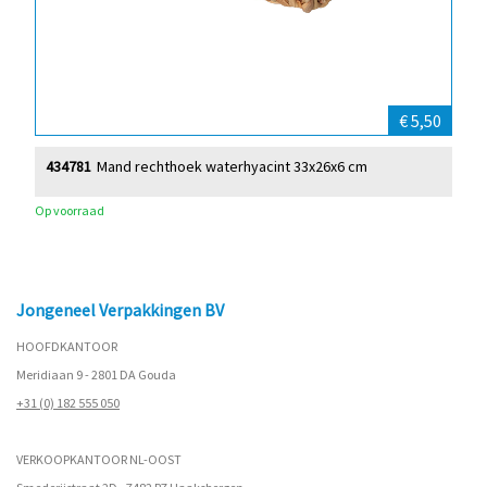
€ 5,50
434781
Mand rechthoek waterhyacint 33x26x6 cm
Op voorraad
Jongeneel Verpakkingen BV
HOOFDKANTOOR
Meridiaan 9 - 2801 DA Gouda
+31 (0) 182 555 050
VERKOOPKANTOOR NL-OOST