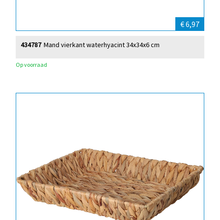
€ 6,97
434787
Mand vierkant waterhyacint 34x34x6 cm
Op voorraad