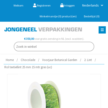
Welkom
Registreren
Inloggen
Winkelmandje
(0)
product(en)
Bestellijst
(0)
€ 350,00
voor gratis zending in NL (excl. wadden).
Home
/
Chocolade
/
Voorjaar Botanical Garden
/
2. Lint
/
Rol textiellint 25 mm 15 mtr gras (uc)