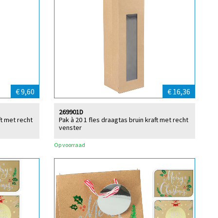
€ 9,60
€ 16,36
269901D
ft met recht
Pak à 20 1 fles draagtas bruin kraft met recht
venster
Op voorraad