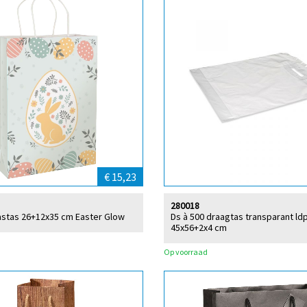
€ 15,23
280018
astas 26+12x35 cm Easter Glow
Ds à 500 draagtas transparant ld
45x56+2x4 cm
Op voorraad