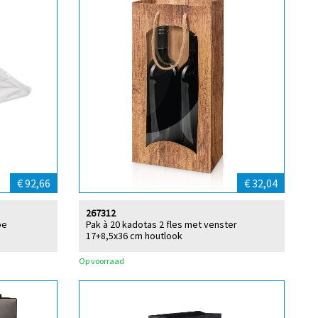
€ 92,66
€ 32,04
267312
pe
Pak à 20 kadotas 2 fles met venster
17+8,5x36 cm houtlook
Op voorraad