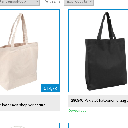
Per pagina
€ 14,73
280940
Pak à 10 katoenen draagt
xe katoenen shopper naturel
Op voorraad