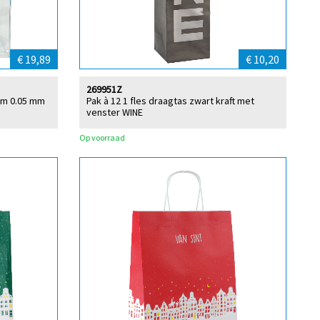
€ 19,89
€ 10,20
269951Z
cm 0.05 mm
Pak à 12 1 fles draagtas zwart kraft met
venster WINE
Op voorraad