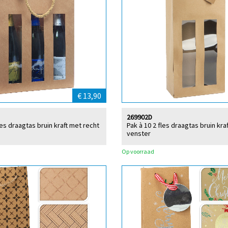
€ 13,90
269902D
les draagtas bruin kraft met recht
Pak à 10 2 fles draagtas bruin kra
venster
Op voorraad