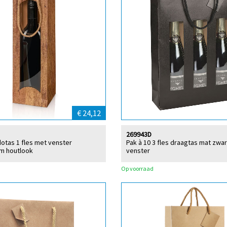
€ 24,12
269943D
dotas 1 fles met venster
Pak à 10 3 fles draagtas mat zwa
cm houtlook
venster
Op voorraad