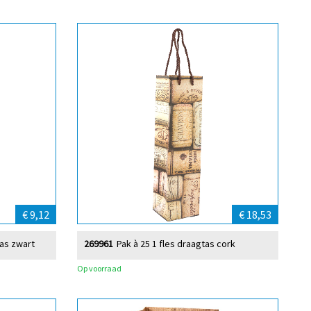
€ 9,12
€ 18,53
as zwart
269961
Pak à 25 1 fles draagtas cork
Op voorraad