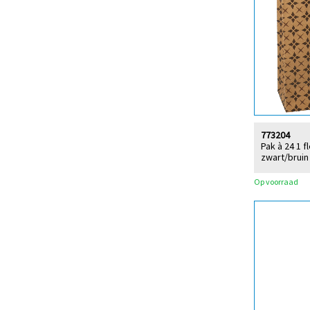
773204
Pak à 24 1 
zwart/bruin 
Op voorraad