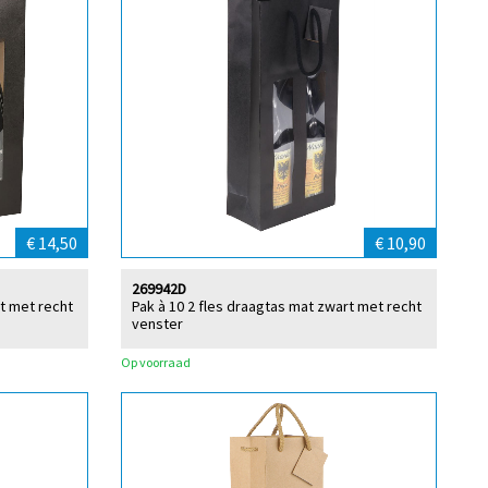
€ 14,50
€ 10,90
269942D
rt met recht
Pak à 10 2 fles draagtas mat zwart met recht
venster
Op voorraad