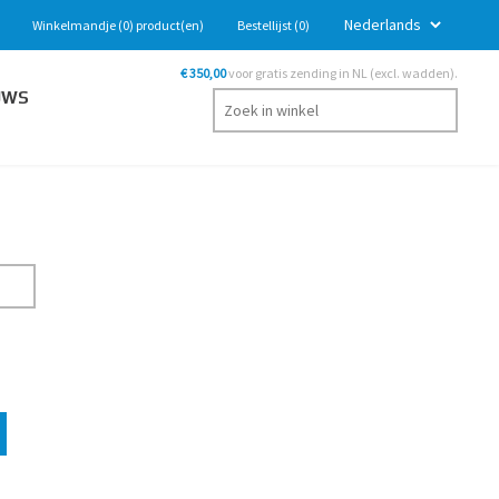
Winkelmandje
(0)
product(en)
Bestellijst
(0)
€ 350,00
voor gratis zending in NL (excl. wadden).
UWS