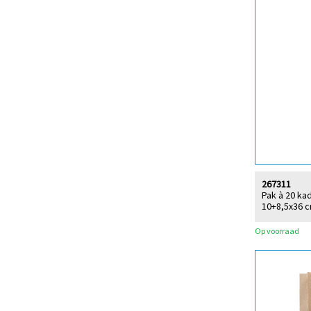
267311
Pak à 20 ka
10+8,5x36 
Op voorraad