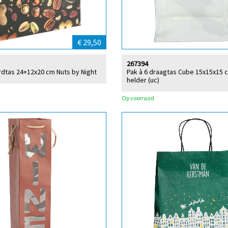
€ 29,50
267394
rdtas 24+12x20 cm Nuts by Night
Pak à 6 draagtas Cube 15x15x15 
helder (uc)
Op voorraad