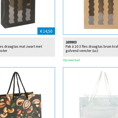
€ 14,50
269903
fles draagtas mat zwart met
Pak à 10 3 fles draagtas bruin kra
nster
golvend venster (uc)
Op voorraad