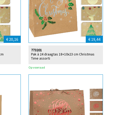
€ 20,16
€ 19,44
773201
 cm
Pak à 24 draagtas 18+10x23 cm Christmas
Time assorti
Op voorraad