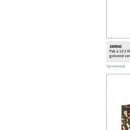
269943
Pak à 10 3 
golvend ve
Op voorraad