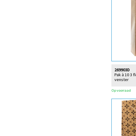
269903D
Pak à 10 3 f
venster
Op voorraad