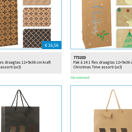
€ 16,56
773203
fles draagtas 12+9x36 cm kraft
Pak à 24 1 fles draagtas 12+9x36
assorti (ucl)
Christmas Time assorti (ucl)
Op voorraad