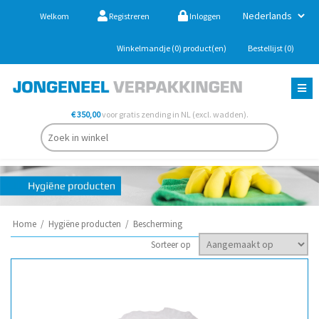
Welkom
Registreren
Inloggen
Winkelmandje
(0)
product(en)
Bestellijst
(0)
€ 350,00
voor gratis zending in NL (excl. wadden).
Home
/
Hygiëne producten
/
Bescherming
Sorteer op