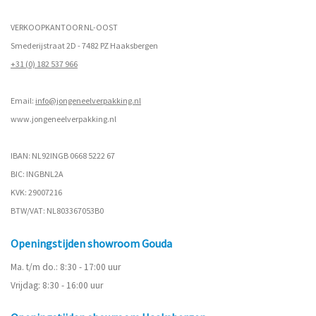
VERKOOPKANTOOR NL-OOST
Smederijstraat 2D - 7482 PZ Haaksbergen
+31 (0) 182 537 966
Email:
info@jongeneelverpakking.nl
www.
jongeneelverpakking.nl
IBAN: NL92INGB 0668 5222 67
BIC: INGBNL2A
KVK: 29007216
BTW/VAT: NL803367053B0
Openingstijden showroom Gouda
Ma. t/m do.: 8:30 - 17:00 uur
Vrijdag: 8:30 - 16:00 uur