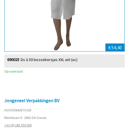
€ 54,40
690025
Ds à 50 bezoekersjas XXL wit (uc)
Op voorraad
Jongeneel Verpakkingen BV
HOOFDKANTOOR
Meridiaan 9 - 2801 DA Gouda
+31 (0) 182 555 050