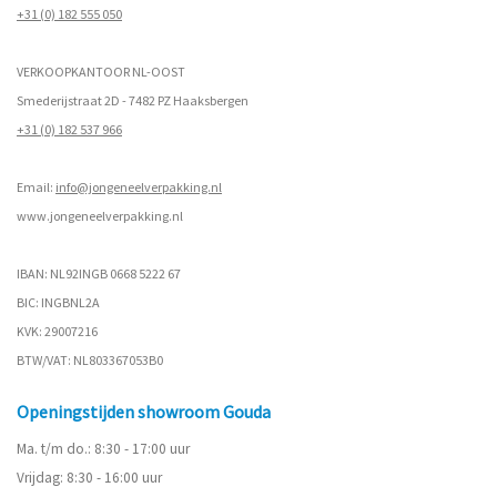
+31 (0) 182 555 050
VERKOOPKANTOOR NL-OOST
Smederijstraat 2D - 7482 PZ Haaksbergen
+31 (0) 182 537 966
Email:
info@jongeneelverpakking.nl
www.
jongeneelverpakking.nl
IBAN: NL92INGB 0668 5222 67
BIC: INGBNL2A
KVK: 29007216
BTW/VAT: NL803367053B0
Openingstijden showroom Gouda
Ma. t/m do.: 8:30 - 17:00 uur
Vrijdag: 8:30 - 16:00 uur