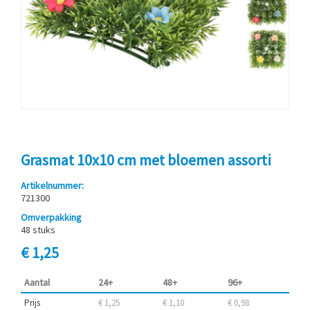
Grasmat 10x10 cm met bloemen assorti
Artikelnummer:
721300
Omverpakking
48 stuks
€ 1,25
Aantal
24+
48+
96+
Prijs
€ 1,25
€ 1,10
€ 0,98