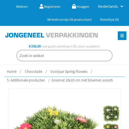
Welkom
Registreren
Inloggen
Winkelmandje
(0)
product(en)
Bestellijst
(0)
€ 350,00
voor gratis zending in NL (excl. wadden).
Home
/
Chocolade
/
Voorjaar Spring Flowers
/
5. Additionele producten
/
Grasmat 10x10 cm met bloemen assorti