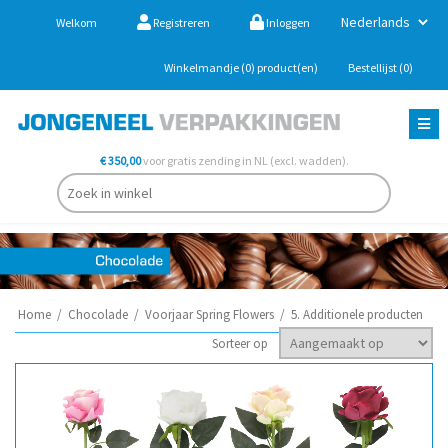
Welkom
Registreren
Inloggen
Winkelmandje
(0)
product(en)
Bestellijst
(0)
€ 350,00
voor gratis zending in NL (excl. wadden).
Home
/
Chocolade
/
Voorjaar Spring Flowers
/
5. Additionele producten
Sorteer op