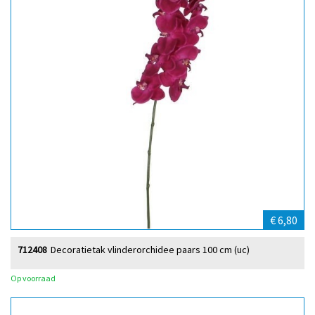
€ 6,80
712408
Decoratietak vlinderorchidee paars 100 cm (uc)
Op voorraad