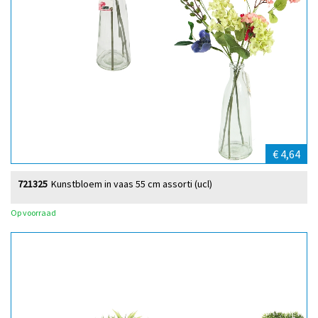
€ 4,64
721325
Kunstbloem in vaas 55 cm assorti (ucl)
Op voorraad