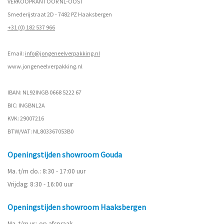
VERKOOPKANTOOR NL-OOST
Smederijstraat 2D - 7482 PZ Haaksbergen
+31 (0) 182 537 966
Email:
info@jongeneelverpakking.nl
www.
jongeneelverpakking.nl
IBAN: NL92INGB 0668 5222 67
BIC: INGBNL2A
KVK: 29007216
BTW/VAT: NL803367053B0
Openingstijden showroom Gouda
Ma. t/m do.: 8:30 - 17:00 uur
Vrijdag: 8:30 - 16:00 uur
Openingstijden showroom Haaksbergen
Ma. t/m vr.: op afspraak