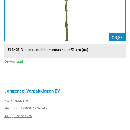
€ 4,83
712403
Decoratietak hortensia roze 51 cm (uc)
Op voorraad
Jongeneel Verpakkingen BV
HOOFDKANTOOR
Meridiaan 9 - 2801 DA Gouda
+31 (0) 182 555 050