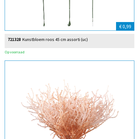
€ 0,99
721328
Kunstbloem roos 45 cm assorti (uc)
Op voorraad