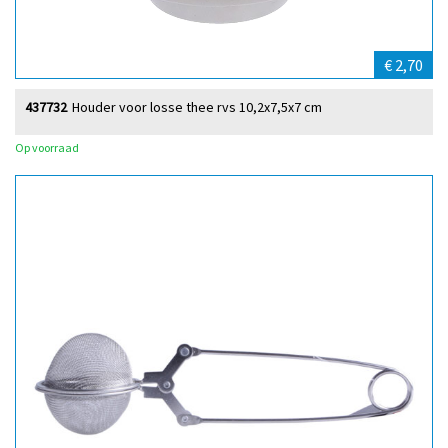
€ 2,70
437732
Houder voor losse thee rvs 10,2x7,5x7 cm
Op voorraad