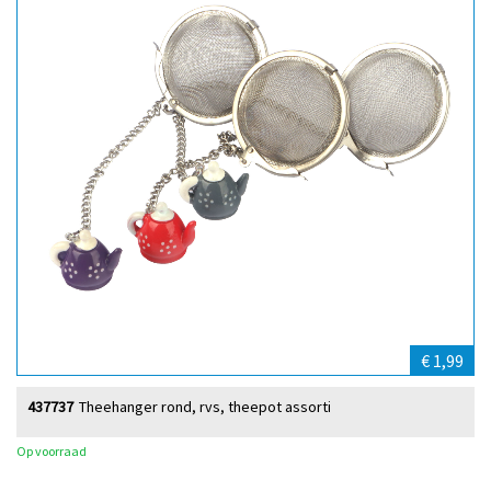
€ 1,99
437737
Theehanger rond, rvs, theepot assorti
Op voorraad