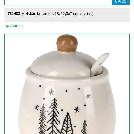
€ 4,95
781403
Melkkan keramiek 19x12,5x7 cm koe (uc)
Op voorraad