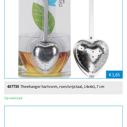
€ 1,65
437735
Theehanger hartvorm, roestvrijstaal, 14x4x1,7 cm
Op voorraad