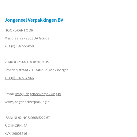
Jongeneel Verpakkingen BV
HOOFDKANTOOR
Meridiaan 9 - 2801 DA Gouda
+31 (0) 182 555 050
VERKOOPKANTOOR NL-OOST
Smederijstraat 2D - 7482 PZ Haaksbergen
+31 (0) 182 537 966
Email:
info@jongeneelverpakking.nl
www.
jongeneelverpakking.nl
IBAN: NL92INGB 0668 5222 67
BIC: INGBNL2A
KVK: 29007216