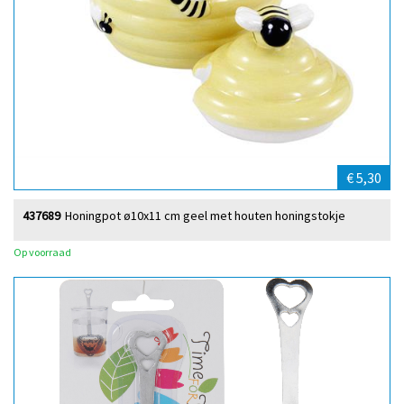
€ 5,30
437689
Honingpot ø10x11 cm geel met houten honingstokje
Op voorraad