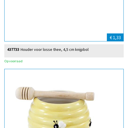
€ 1,33
437733
Houder voor losse thee, 4,5 cm knijpbol
Op voorraad