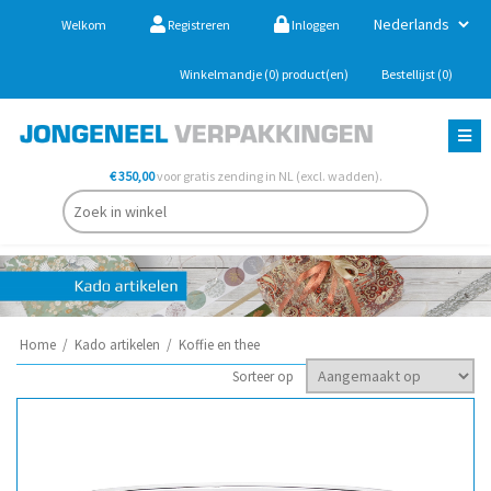
Welkom
Registreren
Inloggen
Winkelmandje
(0)
product(en)
Bestellijst
(0)
€ 350,00
voor gratis zending in NL (excl. wadden).
Home
/
Kado artikelen
/
Koffie en thee
Sorteer op