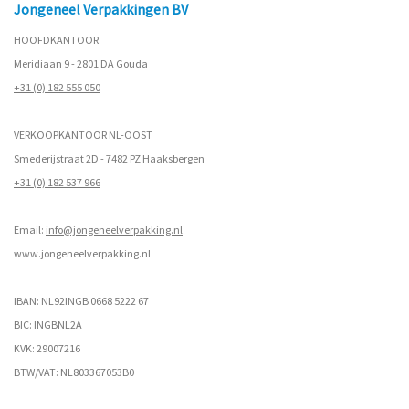
Jongeneel Verpakkingen BV
HOOFDKANTOOR
Meridiaan 9 - 2801 DA Gouda
+31 (0) 182 555 050
VERKOOPKANTOOR NL-OOST
Smederijstraat 2D - 7482 PZ Haaksbergen
+31 (0) 182 537 966
Email:
info@jongeneelverpakking.nl
www.
jongeneelverpakking.nl
IBAN: NL92INGB 0668 5222 67
BIC: INGBNL2A
KVK: 29007216
BTW/VAT: NL803367053B0