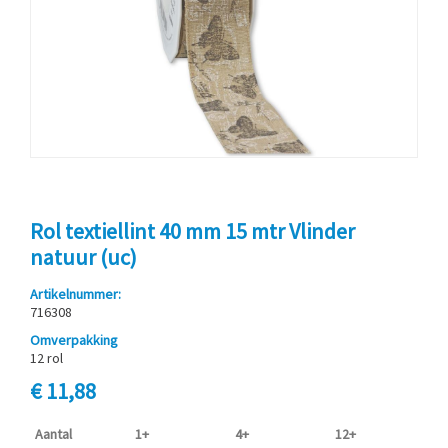
Rol textiellint 40 mm 15 mtr Vlinder
natuur (uc)
Artikelnummer:
716308
Omverpakking
12 rol
€ 11,88
Aantal
1+
4+
12+