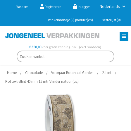
Welkom
Registreren
Inloggen
Winkelmandje
(0)
product(en)
Bestellijst
(0)
€ 350,00
voor gratis zending in NL (excl. wadden).
Home
/
Chocolade
/
Voorjaar Botanical Garden
/
2. Lint
/
Rol textiellint 40 mm 15 mtr Vlinder natuur (uc)