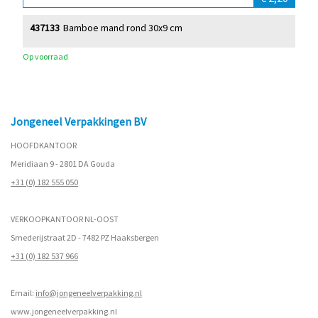
437133
Bamboe mand rond 30x9 cm
Op voorraad
Jongeneel Verpakkingen BV
HOOFDKANTOOR
Meridiaan 9 - 2801 DA Gouda
+31 (0) 182 555 050
VERKOOPKANTOOR NL-OOST
Smederijstraat 2D - 7482 PZ Haaksbergen
+31 (0) 182 537 966
Email:
info@jongeneelverpakking.nl
www.
jongeneelverpakking.nl