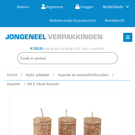
Welkom
Registreren
Inloggen
Winkelmandje
(0)
product(en)
Bestellijst
(0)
€ 350,00
voor gratis zending in NL (excl. wadden).
Home
/
Kado artikelen
/
Kaarsen en waxinelichthouders
/
Kaarsen
/
Set à 3 kurk kaarsen