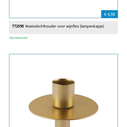
€ 4,98
772595
Waxinelichthouder voor wijnfles (lampenkapje)
Op voorraad