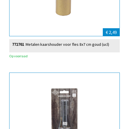
€ 2,49
772761
Metalen kaarshouder voor fles 8x7 cm goud (ucl)
Op voorraad