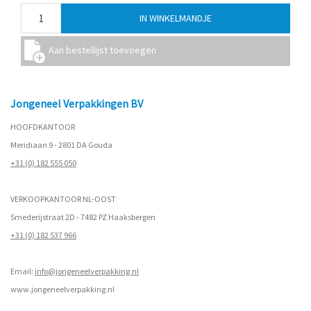
Jongeneel Verpakkingen BV
HOOFDKANTOOR
Meridiaan 9 - 2801 DA Gouda
+31 (0) 182 555 050
VERKOOPKANTOOR NL-OOST
Smederijstraat 2D - 7482 PZ Haaksbergen
+31 (0) 182 537 966
Email:
info@jongeneelverpakking.nl
www.
jongeneelverpakking.nl