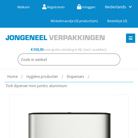
Welkom
Registreren
Inloggen
Winkelmandje
(0)
product(en)
Bestellijst
(0)
€ 350,00
voor gratis zending in NL (excl. wadden).
Home
/
Hygiëne producten
/
Dispensers
/
Tork dipenser mini jumbo aluminium