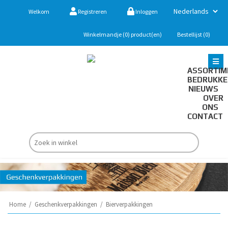
Welkom
Registreren
Inloggen
Winkelmandje
(0)
product(en)
Bestellijst
(0)
ASSORTIM
BEDRUKK
NIEUWS
OVER
ONS
CONTACT
Home
/
Geschenkverpakkingen
/
Bierverpakkingen