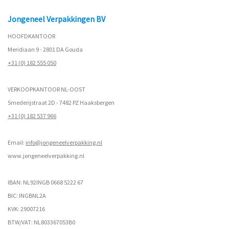
Jongeneel Verpakkingen BV
HOOFDKANTOOR
Meridiaan 9 - 2801 DA Gouda
+31 (0) 182 555 050
VERKOOPKANTOOR NL-OOST
Smederijstraat 2D - 7482 PZ Haaksbergen
+31 (0) 182 537 966
Email:
info@jongeneelverpakking.nl
www.
jongeneelverpakking.nl
IBAN: NL92INGB 0668 5222 67
BIC: INGBNL2A
KVK: 29007216
BTW/VAT: NL803367053B0