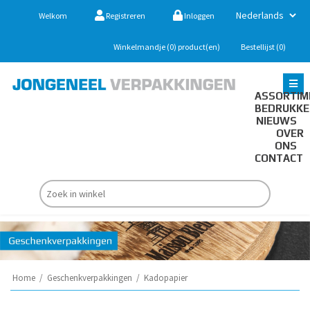
Welkom
Registreren
Inloggen
Winkelmandje
(0)
product(en)
Bestellijst
(0)
ASSORTIM
BEDRUKK
NIEUWS
OVER
ONS
CONTACT
Home
/
Geschenkverpakkingen
/
Kadopapier