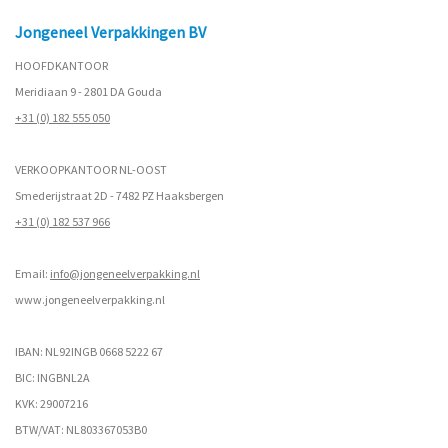
Jongeneel Verpakkingen BV
HOOFDKANTOOR
Meridiaan 9 - 2801 DA Gouda
+31 (0) 182 555 050
VERKOOPKANTOOR NL-OOST
Smederijstraat 2D - 7482 PZ Haaksbergen
+31 (0) 182 537 966
Email:
info@jongeneelverpakking.nl
www.
jongeneelverpakking.nl
IBAN: NL92INGB 0668 5222 67
BIC: INGBNL2A
KVK: 29007216
BTW/VAT: NL803367053B0