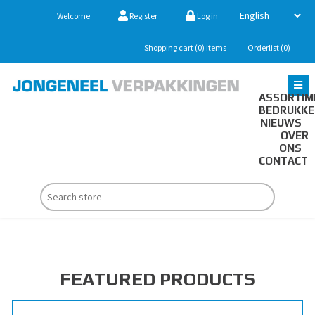
Welcome
Register
Log in
Shopping cart
(0)
items
Orderlist
(0)
ASSORTIM
BEDRUKK
NIEUWS
OVER
ONS
CONTACT
FEATURED PRODUCTS