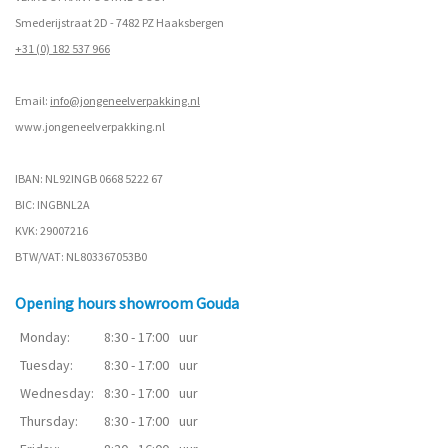
Smederijstraat 2D - 7482 PZ Haaksbergen
+31 (0) 182 537 966
Email:
info@jongeneelverpakking.nl
www.
jongeneelverpakking.nl
IBAN: NL92INGB 0668 5222 67
BIC: INGBNL2A
KVK: 29007216
BTW/VAT: NL803367053B0
Opening hours showroom Gouda
Monday:
8:30 - 17:00
uur
Tuesday:
8:30 - 17:00
uur
Wednesday:
8:30 - 17:00
uur
Thursday:
8:30 - 17:00
uur