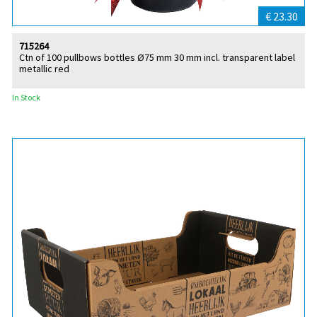
€ 23.30
715264
Ctn of 100 pullbows bottles Ø75 mm 30 mm incl. transparent label
metallic red
In Stock