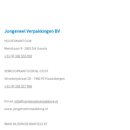
Jongeneel Verpakkingen BV
HOOFDKANTOOR
Meridiaan 9 - 2801 DA Gouda
+31 (0) 182 555 050
VERKOOPKANTOOR NL-OOST
Smederijstraat 2D - 7482 PZ Haaksbergen
+31 (0) 182 537 966
Email:
info@jongeneelverpakking.nl
www.
jongeneelverpakking.nl
IBAN: NL92INGB 0668 5222 67