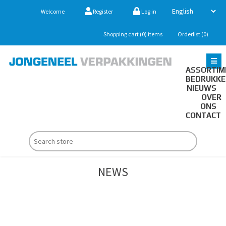
Welcome
Register
Log in
Shopping cart
(0)
items
Orderlist
(0)
ASSORTIM
BEDRUKK
NIEUWS
OVER
ONS
CONTACT
NEWS