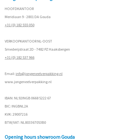
HOOFDKANTOOR
Meridiaan 9 - 2801 DA Gouda
+31 (0) 182 555 050
VERKOOPKANTOOR NL-OOST
Smederijstraat 2D - 7482 PZ Haaksbergen
+31 (0) 182 537 966
Email:
info@jongeneelverpakking.nl
www.
jongeneelverpakking.nl
IBAN: NL92INGB 0668 5222 67
BIC: INGBNL2A
KVK: 29007216
BTW/VAT: NL803367053B0
Opening hours showroom Gouda