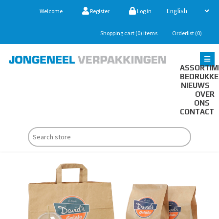
Welcome
Register
Log in
Shopping cart
(0)
items
Orderlist
(0)
ASSORTIM
BEDRUKK
NIEUWS
OVER
ONS
CONTACT