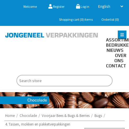
Welcome
Register
Log in
Shopping cart
(0)
items
Orderlist
(0)
ASSORTIM
BEDRUKK
NIEUWS
OVER
ONS
CONTACT
Home
/
Chocolade
/
Voorjaar Bees & Bugs & Berries
/
Bugs
/
4. Tassen, mokken en pakketverpakkingen