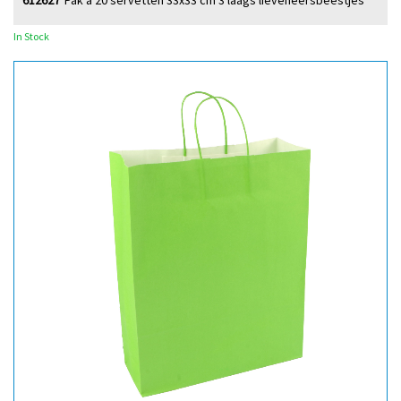
612627
Pak à 20 servetten 33x33 cm 3 laags lieveheersbeestjes
In Stock