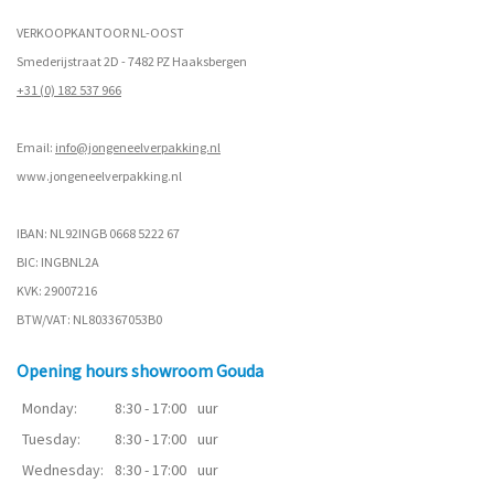
VERKOOPKANTOOR NL-OOST
Smederijstraat 2D - 7482 PZ Haaksbergen
+31 (0) 182 537 966
Email:
info@jongeneelverpakking.nl
www.
jongeneelverpakking.nl
IBAN: NL92INGB 0668 5222 67
BIC: INGBNL2A
KVK: 29007216
BTW/VAT: NL803367053B0
Opening hours showroom Gouda
Monday:
8:30 - 17:00
uur
Tuesday:
8:30 - 17:00
uur
Wednesday:
8:30 - 17:00
uur