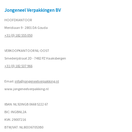
Jongeneel Verpakkingen BV
HOOFDKANTOOR
Meridiaan 9 - 2801 DA Gouda
+31 (0) 182 555 050
VERKOOPKANTOOR NL-OOST
Smederijstraat 2D - 7482 PZ Haaksbergen
+31 (0) 182 537 966
Email:
info@jongeneelverpakking.nl
www.
jongeneelverpakking.nl
IBAN: NL92INGB 0668 5222 67
BIC: INGBNL2A
KVK: 29007216
BTW/VAT: NL803367053B0