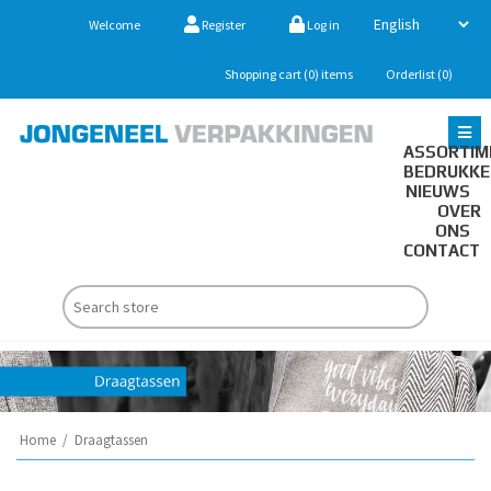
Welcome
Register
Log in
Shopping cart
(0)
items
Orderlist
(0)
ASSORTIM
BEDRUKK
NIEUWS
OVER
ONS
CONTACT
Home
/
Draagtassen