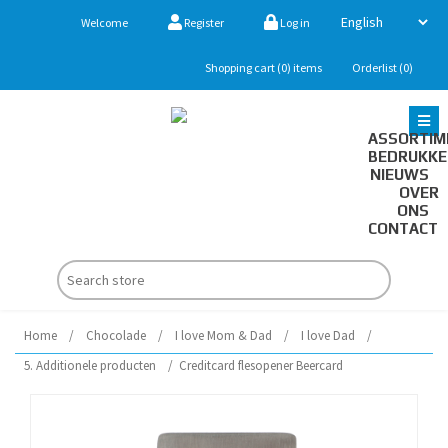
Welcome
Register
Log in
Shopping cart
(0)
items
Orderlist
(0)
ASSORTIM
BEDRUKK
NIEUWS
OVER
ONS
CONTACT
Home
/
Chocolade
/
I love Mom & Dad
/
I love Dad
/
5. Additionele producten
/
Creditcard flesopener Beercard