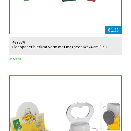
€ 1.35
437334
Flesopener bierkrat vorm met magneet 6x5x4 cm (ucl)
In Stock