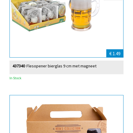
€ 1.49
437340
Flesopener bierglas 9 cm met magneet
In Stock