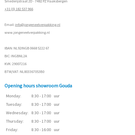
Smederijstraat 2D - 7482 PZ Haaksbergen
+31 (0) 182 537 966
Email:
info@jongeneelverpakking.nl
www.
jongeneelverpakking.nl
IBAN: NL92INGB 0668 5222 67
BIC: INGBNL2A
KVK: 29007216
BTW/VAT: NL803367053B0
Opening hours showroom Gouda
Monday:
8:30 - 17:00
uur
Tuesday:
8:30 - 17:00
uur
Wednesday:
8:30 - 17:00
uur
Thursday:
8:30 - 17:00
uur
Friday:
8:30 - 16:00
uur