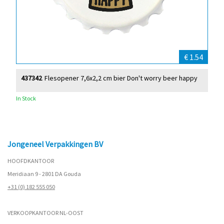
€ 1.54
437342
Flesopener 7,6x2,2 cm bier Don't worry beer happy
In Stock
Jongeneel Verpakkingen BV
HOOFDKANTOOR
Meridiaan 9 - 2801 DA Gouda
+31 (0) 182 555 050
VERKOOPKANTOOR NL-OOST