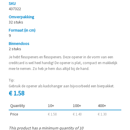
SKU
437322
Omverpakking
32 stuks
Formaat (in cm)
9
Binnendoos
2 stuks
Je hebt flesopeners en flesopeners. Deze opener in de vorm van een
creditcard is wel heel handig! De opener is plat, compact en makkelijk
mee te nemen. Zo heb je hem dus altijd bij de hand.
Tip:
Gebruik de opener als kadohanger aan bijvoorbeeld een bierpakket.
€ 1.58
Quantity
10+
100+
400+
Price
€ 1.58
€ 1.40
€ 1.30
This product has a minimum quantity of 10