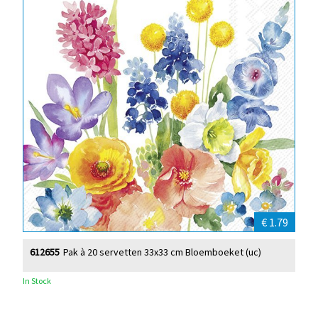
€ 1.79
612655
Pak à 20 servetten 33x33 cm Bloemboeket (uc)
In Stock