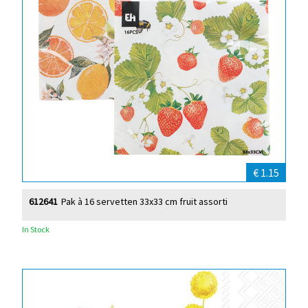
€ 1.15
612641
Pak à 16 servetten 33x33 cm fruit assorti
In Stock