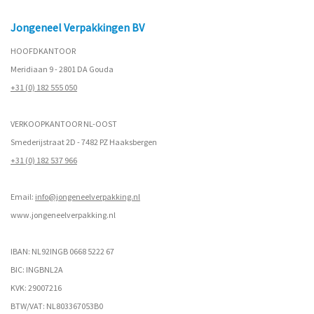
Jongeneel Verpakkingen BV
HOOFDKANTOOR
Meridiaan 9 - 2801 DA Gouda
+31 (0) 182 555 050
VERKOOPKANTOOR NL-OOST
Smederijstraat 2D - 7482 PZ Haaksbergen
+31 (0) 182 537 966
Email:
info@jongeneelverpakking.nl
www.
jongeneelverpakking.nl
IBAN: NL92INGB 0668 5222 67
BIC: INGBNL2A
KVK: 29007216
BTW/VAT: NL803367053B0