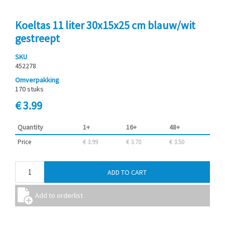
Koeltas 11 liter 30x15x25 cm blauw/wit
gestreept
SKU
452278
Omverpakking
170 stuks
€ 3.99
Quantity
1+
16+
48+
Price
€ 3.99
€ 3.70
€ 3.50