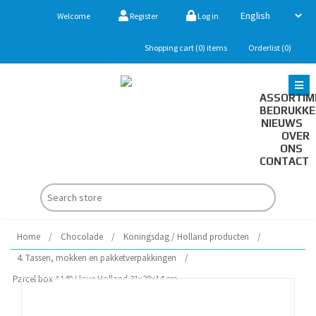
Welcome
Register
Log in
Shopping cart
(0)
items
Orderlist
(0)
ASSORTIM
BEDRUKK
NIEUWS
OVER
ONS
CONTACT
Home
/
Chocolade
/
Koningsdag / Holland producten
/
4. Tassen, mokken en pakketverpakkingen
/
Parcel box A140 I love Holland 31x20x14 cm