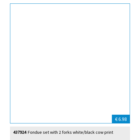
€ 6.98
437924
Fondue set with 2 forks white/black cow print