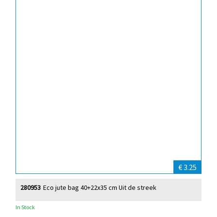
€ 3.25
280953
Eco jute bag 40+22x35 cm Uit de streek
In Stock