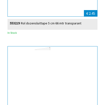
€ 2.45
553219
Rol dozensluittape 5 cm 66 mtr transparant
In Stock