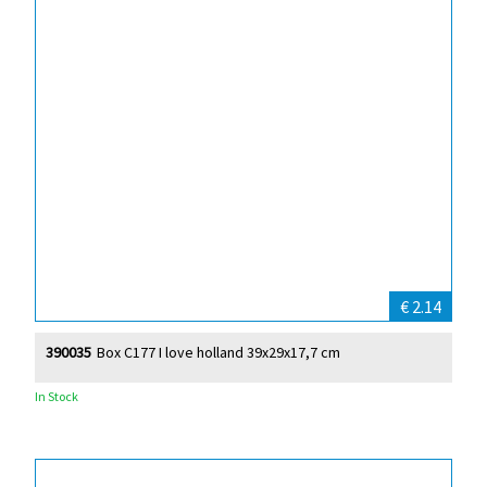
€ 2.14
390035
Box C177 I love holland 39x29x17,7 cm
In Stock