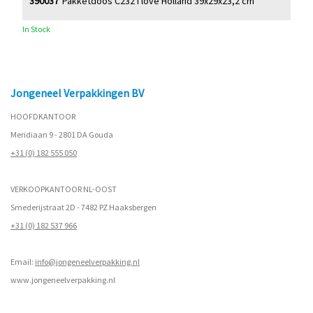
390037
Pakketdoos C232 I love Holland 39x29x23,2 cm
In Stock
Jongeneel Verpakkingen BV
HOOFDKANTOOR
Meridiaan 9 - 2801 DA Gouda
+31 (0) 182 555 050
VERKOOPKANTOOR NL-OOST
Smederijstraat 2D - 7482 PZ Haaksbergen
+31 (0) 182 537 966
Email:
info@jongeneelverpakking.nl
www.
jongeneelverpakking.nl