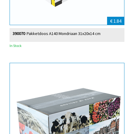
€ 1.84
390070
Pakketdoos A140 Mondriaan 31x20x14 cm
In Stock