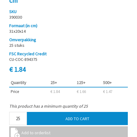
cm
SKU
390030
Formaat (in cm)
31x20x14
Omverpakking
25 stuks
FSC Recycled Credit
CU-COC-894375
€ 1.84
Quantity
25+
125+
500+
Price
€ 1.84
€ 1.66
€ 1.47
This product has a minimum quantity of 25