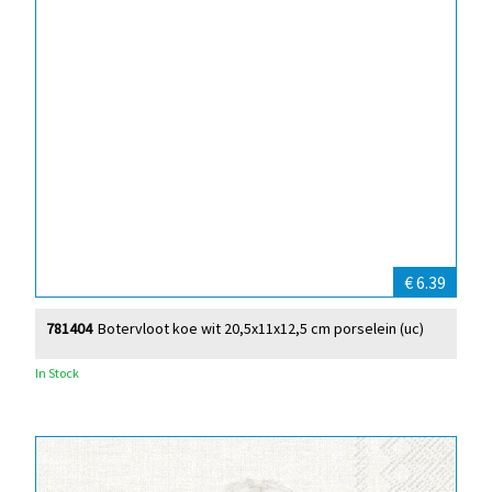
€ 6.39
781404
Botervloot koe wit 20,5x11x12,5 cm porselein (uc)
In Stock