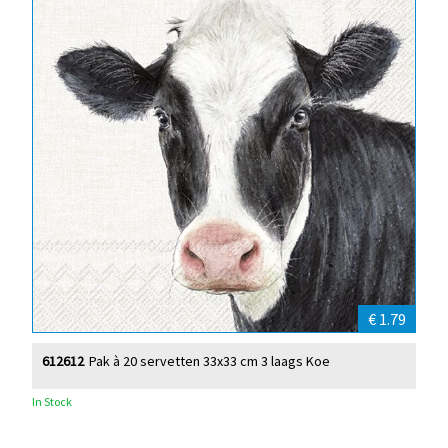
€ 1.79
612612
Pak à 20 servetten 33x33 cm 3 laags Koe
In Stock