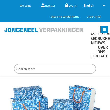
Welcome
Register
Log in
Shopping cart
(0)
items
Orderlist
(0)
ASSORTIM
BEDRUKK
NIEUWS
OVER
ONS
CONTACT