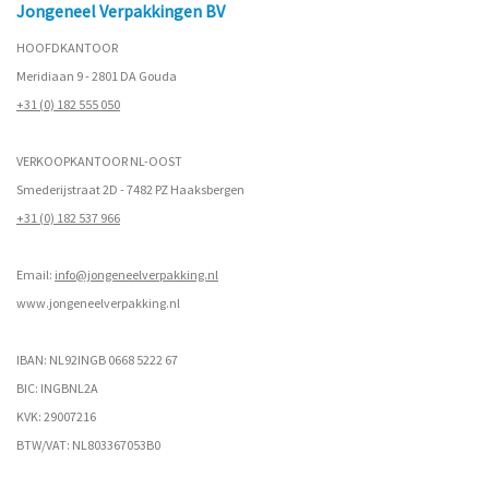
Jongeneel Verpakkingen BV
HOOFDKANTOOR
Meridiaan 9 - 2801 DA Gouda
+31 (0) 182 555 050
VERKOOPKANTOOR NL-OOST
Smederijstraat 2D - 7482 PZ Haaksbergen
+31 (0) 182 537 966
Email:
info@jongeneelverpakking.nl
www.
jongeneelverpakking.nl
IBAN: NL92INGB 0668 5222 67
BIC: INGBNL2A
KVK: 29007216
BTW/VAT: NL803367053B0