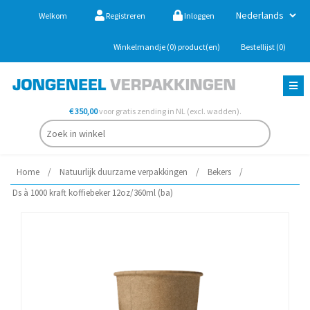
Welkom
Registreren
Inloggen
Winkelmandje
(0)
product(en)
Bestellijst
(0)
€ 350,00
voor gratis zending in NL (excl. wadden).
Home
/
Natuurlijk duurzame verpakkingen
/
Bekers
/
Ds à 1000 kraft koffiebeker 12oz/360ml (ba)