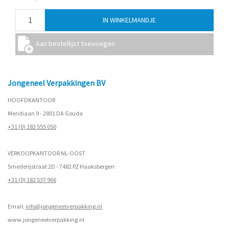
Jongeneel Verpakkingen BV
HOOFDKANTOOR
Meridiaan 9 - 2801 DA Gouda
+31 (0) 182 555 050
VERKOOPKANTOOR NL-OOST
Smederijstraat 2D - 7482 PZ Haaksbergen
+31 (0) 182 537 966
Email:
info@jongeneelverpakking.nl
www.
jongeneelverpakking.nl