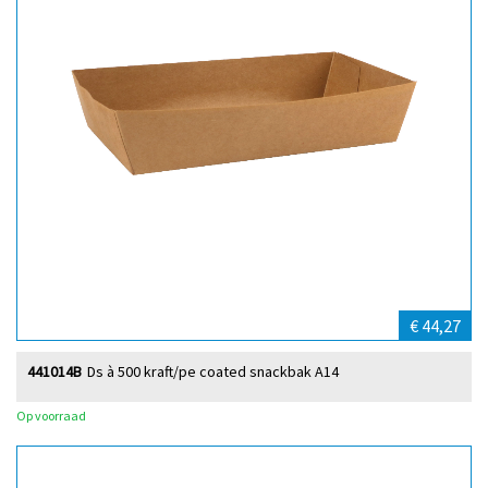
€ 44,27
441014B
Ds à 500 kraft/pe coated snackbak A14
Op voorraad