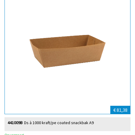
€ 81,38
441009B
Ds à 1000 kraft/pe coated snackbak A9
Op voorraad