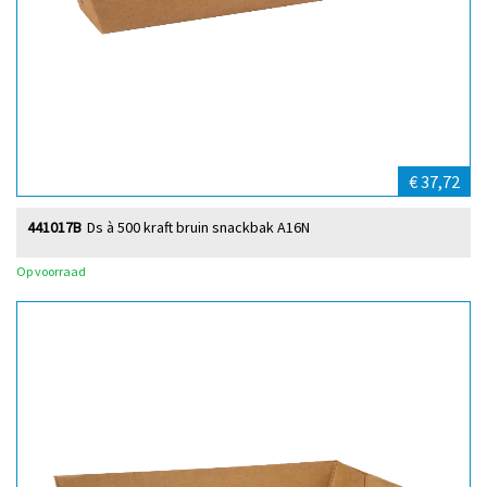
€ 37,72
441017B
Ds à 500 kraft bruin snackbak A16N
Op voorraad