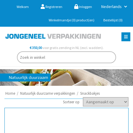
Welkom
Registreren
Inloggen
Winkelmandje
(0)
product(en)
Bestellijst
(0)
€ 350,00
voor gratis zending in NL (excl. wadden).
Home
/
Natuurlijk duurzame verpakkingen
/
Snackbakjes
Sorteer op