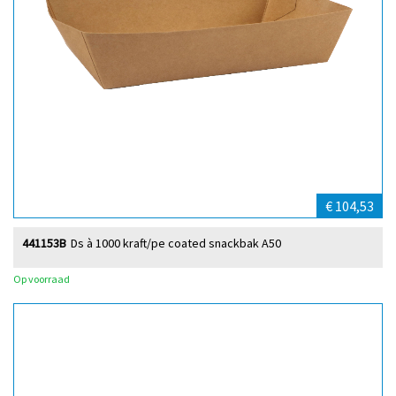
€ 104,53
441153B
Ds à 1000 kraft/pe coated snackbak A50
Op voorraad