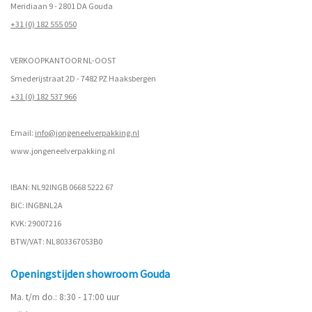
Meridiaan 9 - 2801 DA Gouda
+31 (0) 182 555 050
VERKOOPKANTOOR NL-OOST
Smederijstraat 2D - 7482 PZ Haaksbergen
+31 (0) 182 537 966
Email:
info@jongeneelverpakking.nl
www.
jongeneelverpakking.nl
IBAN: NL92INGB 0668 5222 67
BIC: INGBNL2A
KVK: 29007216
BTW/VAT: NL803367053B0
Openingstijden showroom Gouda
Ma. t/m do.: 8:30 - 17:00 uur