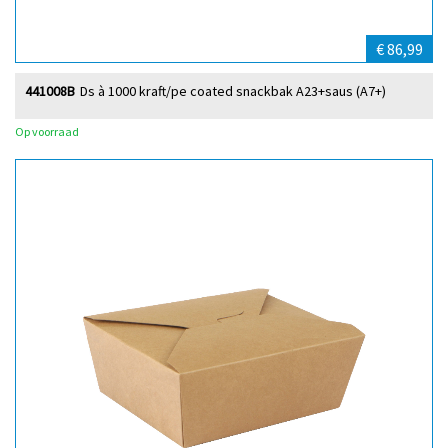
€ 86,99
441008B
Ds à 1000 kraft/pe coated snackbak A23+saus (A7+)
Op voorraad