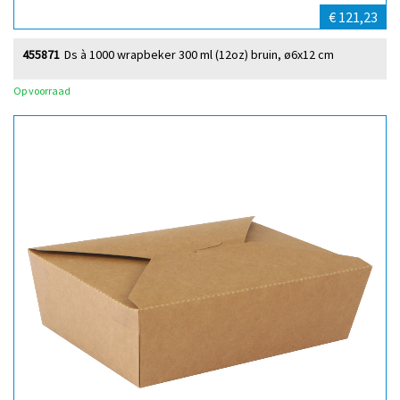
€ 121,23
455871
Ds à 1000 wrapbeker 300 ml (12oz) bruin, ø6x12 cm
Op voorraad