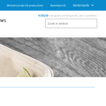
Winkelmandje
(0)
product(en)
Bestellijst
(0)
€ 350,00
voor gratis zending in NL (excl. wadden).
UWS