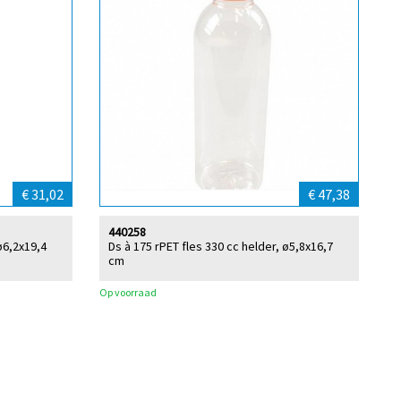
€ 31,02
€ 47,38
440258
ø6,2x19,4
Ds à 175 rPET fles 330 cc helder, ø5,8x16,7
cm
Op voorraad