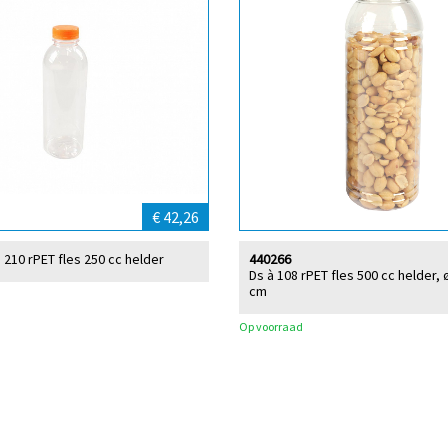
€ 42,26
 210 rPET fles 250 cc helder
440266
Ds à 108 rPET fles 500 cc helder, 
cm
Op voorraad