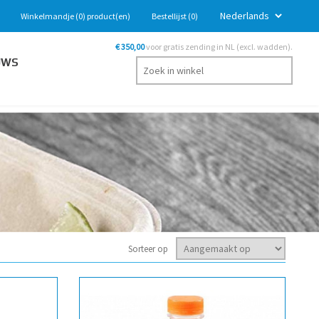
Winkelmandje
(0)
product(en)
Bestellijst
(0)
€ 350,00
voor gratis zending in NL (excl. wadden).
UWS
Sorteer op