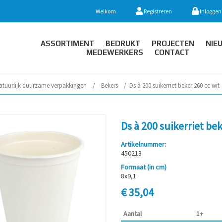
Welkom
Registreren
Inloggen
ASSORTIMENT
BEDRUKT
PROJECTEN
NIE
MEDEWERKERS
CONTACT
atuurlijk duurzame verpakkingen
/
Bekers
/
Ds à 200 suikerriet beker 260 cc wit
Ds à 200 suikerriet bek
Artikelnummer:
450213
Formaat (in cm)
8x9,1
€ 35,04
Aantal
1+