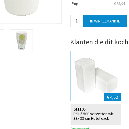
Prijs
€ 35,04
Klanten die dit koch
€ 4,62
611105
Pak à 500 servetten wit
33x 33 cm Hotel excl.
Op voorraad