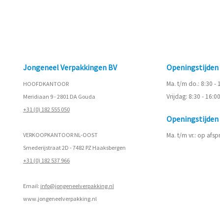
Jongeneel Verpakkingen BV
Openingstijde
Ma. t/m do.: 8:30 -
HOOFDKANTOOR
Vrijdag: 8:30 - 16:0
Meridiaan 9 - 2801 DA Gouda
+31 (0) 182 555 050
Openingstijde
VERKOOPKANTOOR NL-OOST
Ma. t/m vr.: op afs
Smederijstraat 2D - 7482 PZ Haaksbergen
+31 (0) 182 537 966
Email:
info@jongeneelverpakking.nl
www.
jongeneelverpakking.nl