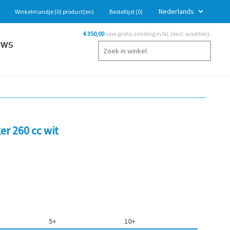
Winkelmandje
(0)
product(en)
Bestellijst
(0)
€ 350,00
voor gratis zending in NL (excl. wadden).
UWS
er 260 cc wit
5+
10+