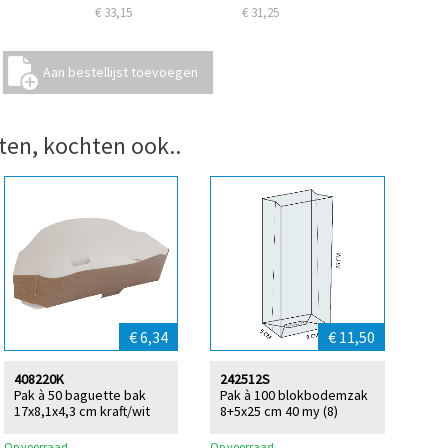
€ 33,15
€ 31,25
ten, kochten ook..
€ 6,34
€ 11,50
408220K
242512S
Pak à 50 baguette bak
Pak à 100 blokbodemzak
17x8,1x4,3 cm kraft/wit
8+5x25 cm 40 my (8)
Op voorraad
Op voorraad