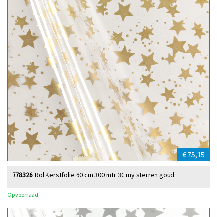
€ 75,15
778326
Rol Kerstfolie 60 cm 300 mtr 30 my sterren goud
Op voorraad