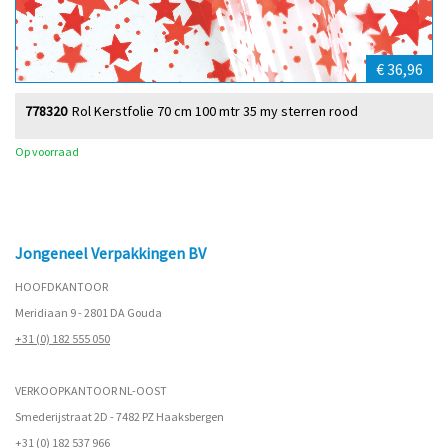
€ 36,96
778320
Rol Kerstfolie 70 cm 100 mtr 35 my sterren rood
Op voorraad
Jongeneel Verpakkingen BV
HOOFDKANTOOR
Meridiaan 9 - 2801 DA Gouda
+31 (0) 182 555 050
VERKOOPKANTOOR NL-OOST
Smederijstraat 2D - 7482 PZ Haaksbergen
+31 (0) 182 537 966