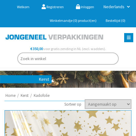
Welkom
Registreren
Inloggen
Winkelmandje
(0)
product(en)
Bestellijst
(0)
€ 350,00
voor gratis zending in NL (excl. wadden).
Home
/
Kerst
/
Kadofolie
Sorteer op