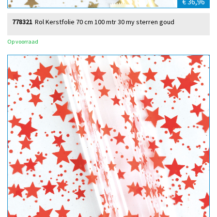
€ 36,96
778321
Rol Kerstfolie 70 cm 100 mtr 30 my sterren goud
Op voorraad