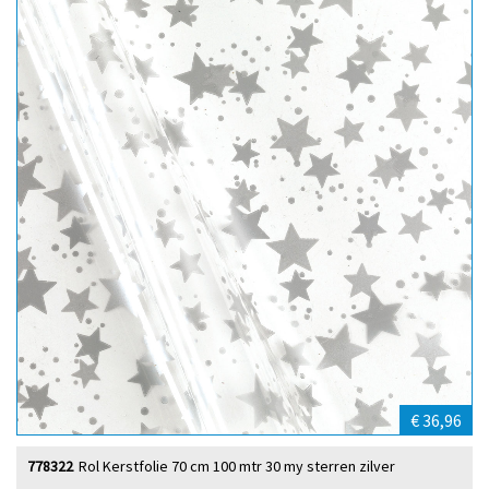
€ 36,96
778322
Rol Kerstfolie 70 cm 100 mtr 30 my sterren zilver