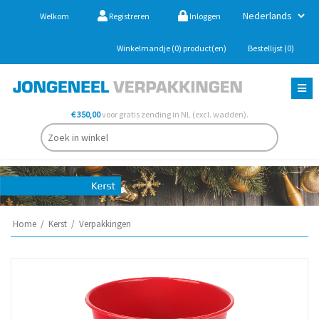
Welkom
Registreren
Inloggen
Winkelmandje
(0)
product(en)
Bestellijst
(0)
€ 350,00
voor gratis zending in NL (excl. wadden).
Home
/
Kerst
/
Verpakkingen