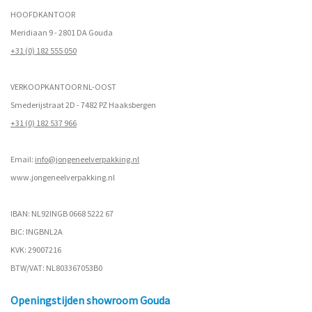
HOOFDKANTOOR
Meridiaan 9 - 2801 DA Gouda
+31 (0) 182 555 050
VERKOOPKANTOOR NL-OOST
Smederijstraat 2D - 7482 PZ Haaksbergen
+31 (0) 182 537 966
Email:
info@jongeneelverpakking.nl
www.
jongeneelverpakking.nl
IBAN: NL92INGB 0668 5222 67
BIC: INGBNL2A
KVK: 29007216
BTW/VAT: NL803367053B0
Openingstijden showroom Gouda