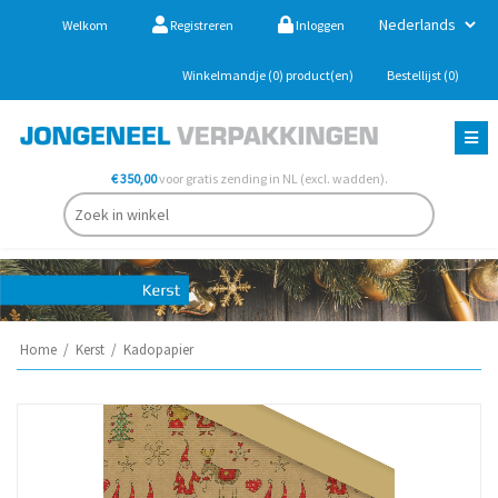
Welkom
Registreren
Inloggen
Winkelmandje
(0)
product(en)
Bestellijst
(0)
€ 350,00
voor gratis zending in NL (excl. wadden).
Home
/
Kerst
/
Kadopapier